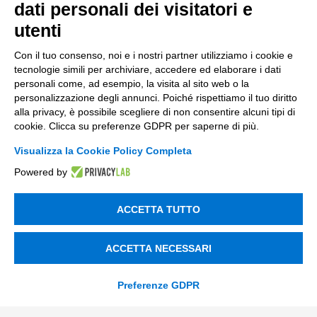
Fondi Europei
dati personali dei visitatori e
utenti
Consulenza
Con il tuo consenso, noi e i nostri partner utilizziamo i cookie e
ESG
tecnologie simili per archiviare, accedere ed elaborare i dati
personali come, ad esempio, la visita al sito web o la
Finanza
personalizzazione degli annunci. Poiché rispettiamo il tuo diritto
alla privacy, è possibile scegliere di non consentire alcuni tipi di
Nuovi Mercati
cookie. Clicca su preferenze GDPR per saperne di più.
Innovazione di prodotto e processo
Visualizza la Cookie Policy Completa
Digital Marketing
Powered by
Data & BI
ACCETTA TUTTO
Trasformazione Digitale
Compliance Normativa Integrata
ACCETTA NECESSARI
Soluzioni Digitali
Preferenze GDPR
Smart Factory