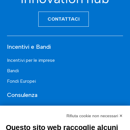
CONTATTACI
Incentivi e Bandi
Incentivi per le imprese
Bandi
Fondi Europei
Consulenza
ESG
Rifiuta cookie non necessari ✕
Finanza
Questo sito web raccoglie alcuni
Nuovi Mercati