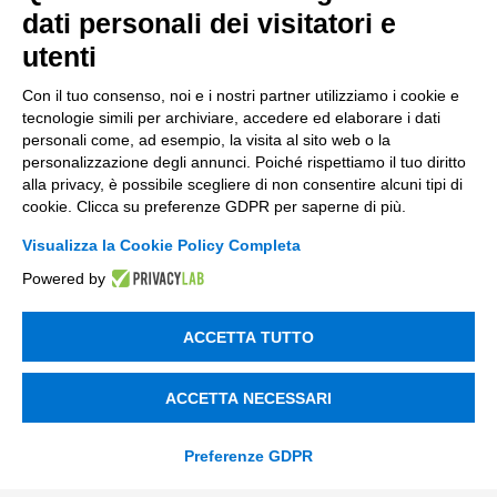
dati personali dei visitatori e
Innovazione di prodotto e processo
utenti
Digital Marketing
Con il tuo consenso, noi e i nostri partner utilizziamo i cookie e
Data & BI
tecnologie simili per archiviare, accedere ed elaborare i dati
personali come, ad esempio, la visita al sito web o la
Trasformazione Digitale
personalizzazione degli annunci. Poiché rispettiamo il tuo diritto
alla privacy, è possibile scegliere di non consentire alcuni tipi di
Compliance Normativa Integrata
cookie. Clicca su preferenze GDPR per saperne di più.
Visualizza la Cookie Policy Completa
Soluzioni Digitali
Powered by
Smart Factory
ACCETTA TUTTO
Supply Chain
Soluzioni Custom
ACCETTA NECESSARI
Soluzioni AI
Preferenze GDPR
Compliance