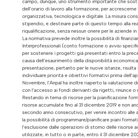
campo, dunque, uno strumento importante che sostiene
dell’orario di lavoro alla formazione, per accrescern
organizzativa, tecnologica e digitale. La misura conse
stipendio, e destinare parte di questo tempo alla rea
riqualificazione, senza nessun onere per le aziende i
La normativa prevede inoltre la possibilità di finanzia
Interprofessionali (conto formazione o avvisi specific
per sostenere i progetti già presentati entro la pr
causa dell’esaurimento della disponibilità economic
presentazione, pertanto per le nuove istanze, risul
individuare priorità e obiettivi formativi prima dell’a
Novembre, l’Anpal ha inoltre riaperto la valutazione 
con l’accesso ai fondi derivanti da rigetti, rinunce o
Restando in tema di risorse per la pianificazione for
risorse accumulate fino al 31 dicembre 2019 e non anco
secondo anno consecutivo, per venire incontro alle 
la possibilità di programmare/pianificare piani formativ
l’esclusione dalle operazioni di storno delle risorse
utilizzate, in tutto o in parte, entro il 31 dicembre 2