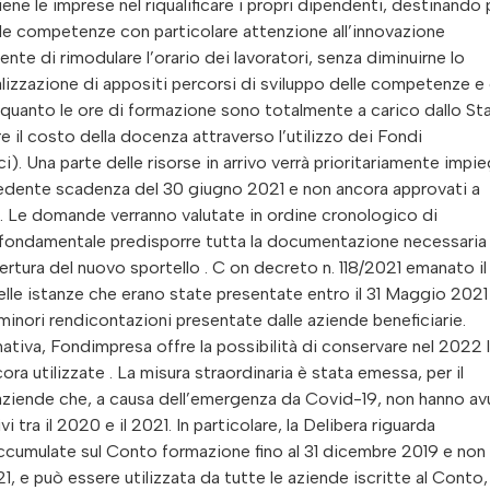
 le imprese nel riqualificare i propri dipendenti, destinando 
e le competenze con particolare attenzione all’innovazione
nte di rimodulare l’orario dei lavoratori, senza diminuirne lo
lizzazione di appositi percorsi di sviluppo delle competenze e 
n quanto le ore di formazione sono totalmente a carico dallo St
re il costo della docenza attraverso l’utilizzo dei Fondi
i). Una parte delle risorse in arrivo verrà prioritariamente impi
ecedente scadenza del 30 giugno 2021 e non ancora approvati a
a. Le domande verranno valutate in ordine cronologico di
ta fondamentale predisporre tutta la documentazione necessaria
pertura del nuovo sportello . C on decreto n. 118/2021 emanato il
delle istanze che erano state presentate entro il 31 Maggio 2021 
 minori rendicontazioni presentate dalle aziende beneficiarie.
mativa, Fondimpresa offre la possibilità di conservare nel 2022 
ra utilizzate . La misura straordinaria è stata emessa, per il
aziende che, a causa dell’emergenza da Covid-19, non hanno av
i tra il 2020 e il 2021. In particolare, la Delibera riguarda
 accumulate sul Conto formazione fino al 31 dicembre 2019 e non
021, e può essere utilizzata da tutte le aziende iscritte al Conto