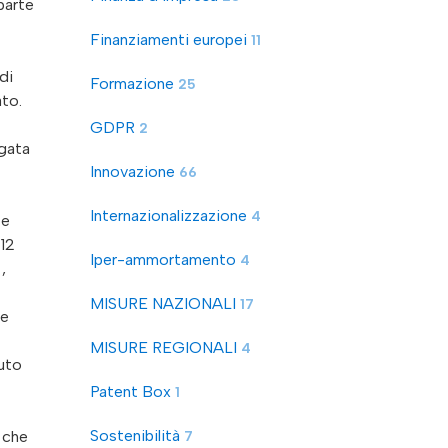
parte
Finanziamenti europei
11
di
Formazione
25
ato.
GDPR
2
egata
Innovazione
66
Internazionalizzazione
4
 e
 12
Iper-ammortamento
4
,
MISURE NAZIONALI
17
le
MISURE REGIONALI
4
uto
Patent Box
1
Sostenibilità
, che
7