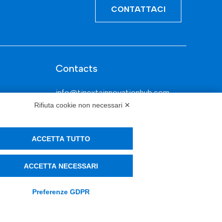
CONTATTACI
Contacts
info@tinextainnovationhub.com
Rifiuta cookie non necessari ✕
+39 0522 733711
Sede Legale: Corso Mazzini, 11 42015
ACCETTA TUTTO
Correggio (RE)
ACCETTA NECESSARI
Privacy Policy
Preferenze GDPR
Società Trasparente