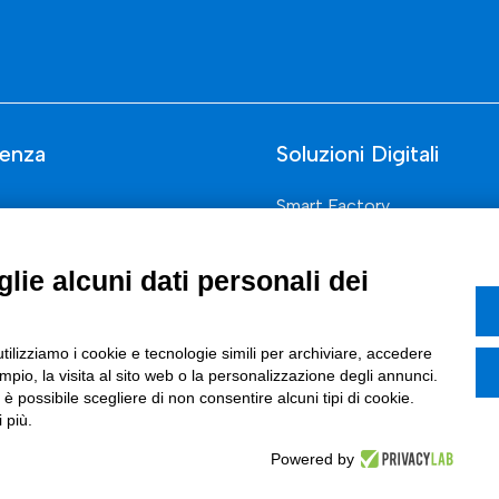
enza
Soluzioni Digitali
Smart Factory
Supply Chain
lie alcuni dati personali dei
rcati
Soluzioni Custom
one di prodotto e processo
Soluzioni AI
utilizziamo i cookie e tecnologie simili per archiviare, accedere
Marketing
Compliance
pio, la visita al sito web o la personalizzazione degli annunci.
, è possibile scegliere di non consentire alcuni tipi di cookie.
I
 più.
azione Digitale
Powered by
ce Normativa Integrata