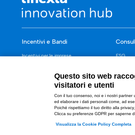
Incentivi e Bandi
Consul
Incentivi per le imprese
ESG
Bandi
Finanza
Questo sito web raccog
Fondi Europei
Nuovi Me
visitatori e utenti
Innovazi
Con il tuo consenso, noi e i nostri partner 
Digital 
ed elaborare i dati personali come, ad esem
Poiché rispettiamo il tuo diritto alla privacy
Data & B
Clicca su preferenze GDPR per saperne di
Trasform
Visualizza la Cookie Policy Completa
Complian