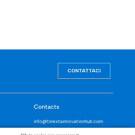
CONTATTACI
Contacts
info@tinextainnovationhub.com
+39 0522 733711