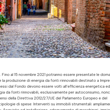
. Fino al 15 novembre 2021 potranno essere presentate le dom
 la produzione di energia da fonti rinnovabili destinato a Impr
i dal Fondo devono essere volti all’efficienza energetica ed 
ergia da fonti rinnovabili, esclusivamente per autoconsumo, non
sensi della Direttiva 2012/27/UE del Parlamento Europeo e del
tipologie di spese: Interventi su immobili strumentali: ampliam
tto; Acquisto ed installazione, adeguamento di macchinari, impia