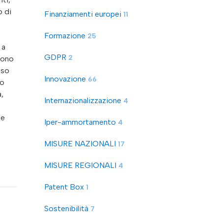
o di
Finanziamenti europei
11
Formazione
25
 a
GDPR
2
ssono
eso
Innovazione
66
do
,
Internazionalizzazione
4
le
Iper-ammortamento
4
MISURE NAZIONALI
17
MISURE REGIONALI
4
Patent Box
1
Sostenibilità
7