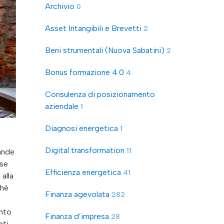
Archivio
0
Asset Intangibili e Brevetti
2
Beni strumentali (Nuova Sabatini)
2
Bonus formazione 4.0
4
Consulenza di posizionamento
aziendale
1
Diagnosi energetica
1
Digital transformation
11
ande
ese
Efficienza energetica
41
alla
ché
Finanza agevolata
282
ento
Finanza d’impresa
28
nti,