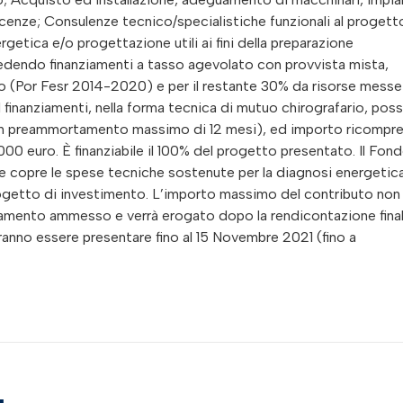
icenze; Consulenze tecnico/specialistiche funzionali al progett
getica e/o progettazione utili ai fini della preparazione
cedendo finanziamenti a tasso agevolato con provvista mista,
do (Por Fesr 2014-2020) e per il restante 30% da risorse messe
 I finanziamenti, nella forma tecnica di mutuo chirografario, po
o un preammortamento massimo di 12 mesi), ed importo ricompr
0 euro. È finanziabile il 100% del progetto presentato. Il Fon
e copre le spese tecniche sostenute per la diagnosi energetica
 progetto di investimento. L’importo massimo del contributo non
nziamento ammesso e verrà erogato dopo la rendicontazione fina
nno essere presentare fino al 15 Novembre 2021 (fino a