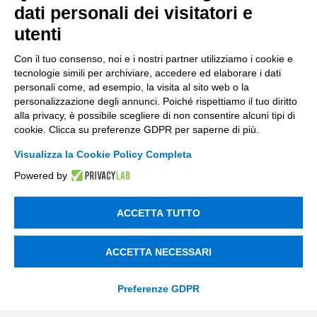
Finanza
dati personali dei visitatori e
Nuovi Mercati
utenti
Innovazione di prodotto e processo
Con il tuo consenso, noi e i nostri partner utilizziamo i cookie e
tecnologie simili per archiviare, accedere ed elaborare i dati
Digital Marketing
personali come, ad esempio, la visita al sito web o la
personalizzazione degli annunci. Poiché rispettiamo il tuo diritto
Data & BI
alla privacy, è possibile scegliere di non consentire alcuni tipi di
Trasformazione Digitale
cookie. Clicca su preferenze GDPR per saperne di più.
Compliance Normativa Integrata
Visualizza la Cookie Policy Completa
Powered by
Soluzioni Digitali
ACCETTA TUTTO
Smart Factory
Supply Chain
ACCETTA NECESSARI
Soluzioni Custom
Preferenze GDPR
Soluzioni AI