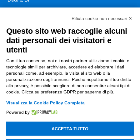
Trasformazione Digitale
Rifiuta cookie non necessari ✕
Compliance Normativa Integrata
Questo sito web raccoglie alcuni
Soluzioni Digitali
dati personali dei visitatori e
utenti
Smart Factory
Con il tuo consenso, noi e i nostri partner utilizziamo i cookie e
Supply Chain
tecnologie simili per archiviare, accedere ed elaborare i dati
personali come, ad esempio, la visita al sito web o la
Soluzioni Custom
personalizzazione degli annunci. Poiché rispettiamo il tuo diritto
Soluzioni AI
alla privacy, è possibile scegliere di non consentire alcuni tipi di
cookie. Clicca su preferenze GDPR per saperne di più.
Compliance
Visualizza la Cookie Policy Completa
Contacts
Powered by
info@tinextainnovationhub.com
ACCETTA TUTTO
+39 0522 733711