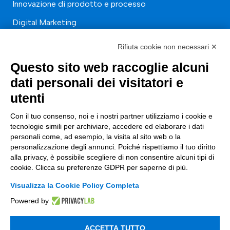
Innovazione di prodotto e processo
Digital Marketing
Data & BI
Rifiuta cookie non necessari ✕
Trasformazione Digitale
Questo sito web raccoglie alcuni
Compliance Normativa Integrata
dati personali dei visitatori e
utenti
Soluzioni Digitali
Con il tuo consenso, noi e i nostri partner utilizziamo i cookie e
Smart Factory
tecnologie simili per archiviare, accedere ed elaborare i dati
personali come, ad esempio, la visita al sito web o la
Supply Chain
personalizzazione degli annunci. Poiché rispettiamo il tuo diritto
alla privacy, è possibile scegliere di non consentire alcuni tipi di
Soluzioni Custom
cookie. Clicca su preferenze GDPR per saperne di più.
Soluzioni AI
Visualizza la Cookie Policy Completa
Compliance
Powered by
Contacts
ACCETTA TUTTO