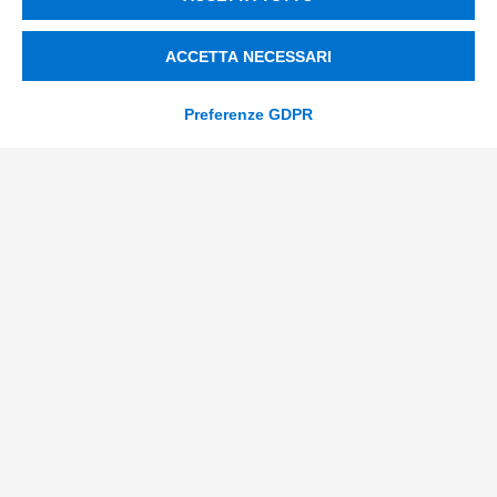
info@tinextainnovationhub.com
ACCETTA NECESSARI
+39 0522 733711
Preferenze GDPR
Sede Legale: Corso Mazzini, 11 42015 Correggio (RE)
Privacy Policy
Società Trasparente
© 2026 Tinexta Innovation Hub S.p.A
Società soggetta alla Direzione e Coordinamento di
Tinexta S.p.A.
P.IVA/C.F 02182620357 |
REA nr. 258772 | Capitale
Sociale € 82.628,15.