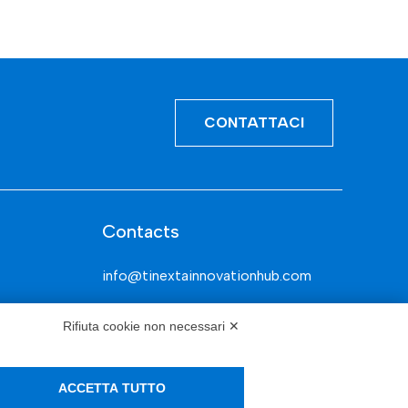
CONTATTACI
Contacts
info@tinextainnovationhub.com
+39 0522 733711
Rifiuta cookie non necessari ✕
Sede Legale: Corso Mazzini, 11 42015
Correggio (RE)
ACCETTA TUTTO