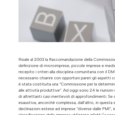
Risale al 2003 la Raccomandazione della Commission
definizione di microimprese, piccole imprese e medie
recepito i criteri alla disciplina comunitaria con il 
necessario chiarire con opportuni pareri gli aspetti
è stata costituita una “Commissione per la determina
alle attività produttive”. Ad oggi sono 24 le riunion
di altrettanti casi meritevoli di approfondimenti. Se 
esaustiva, ancorché complessa, dall’altro, in questa
declinazioni estese ad imprese “diverse dalle PMI”, in
classificazione delle imprese utilizzano infatti (a s