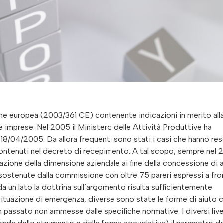
e europea (2003/361 CE) contenente indicazioni in merito all
 imprese. Nel 2005 il Ministero delle Attività Produttive ha
DM 18/04/2005. Da allora frequenti sono stati i casi che hanno re
 contenuti nel decreto di recepimento. A tal scopo, sempre nel 
zione della dimensione aziendale ai fine della concessione di a
i sostenute dalla commissione con oltre 75 pareri espressi a fro
da un lato la dottrina sull’argomento risulta sufficientemente
 situazione di emergenza, diverse sono state le forme di aiuto 
 passato non ammesse dalle specifiche normative. I diversi livel
econda dello strumento e della forma agevolativa) il parametro de