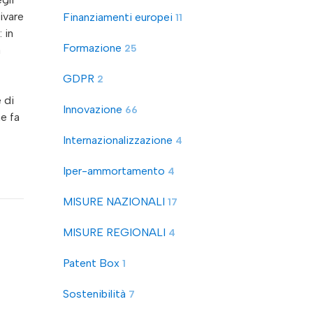
ivare
Finanziamenti europei
11
 in
Formazione
25
a
GDPR
2
 di
Innovazione
66
ne fa
Internazionalizzazione
4
Iper-ammortamento
4
MISURE NAZIONALI
17
MISURE REGIONALI
4
Patent Box
1
Sostenibilità
7