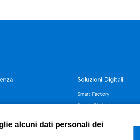
enza
Soluzioni Digitali
Smart Factory
Supply Chain
rcati
Soluzioni Custom
lie alcuni dati personali dei
one di prodotto e processo
Soluzioni AI
Marketing
Compliance