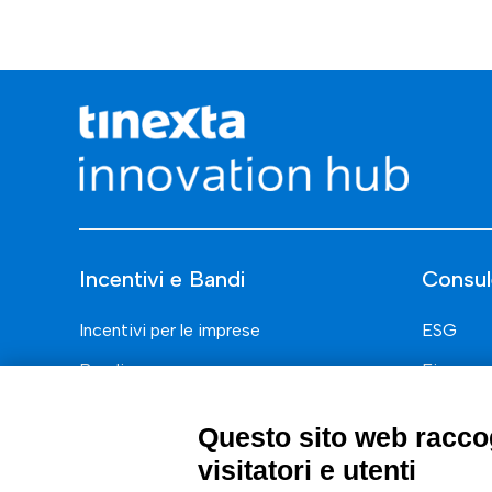
Incentivi e Bandi
Consul
Incentivi per le imprese
ESG
Bandi
Finanza
Fondi Europei
Nuovi Me
Questo sito web raccog
Innovazi
visitatori e utenti
Digital 