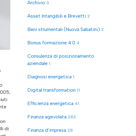
Archivio
0
Asset Intangibili e Brevetti
2
Beni strumentali (Nuova Sabatini)
2
Bonus formazione 4.0
4
Consulenza di posizionamento
aziendale
1
a
Diagnosi energetica
1
so
Digital transformation
11
2005,
iuti
Efficienza energetica
41
nte
Finanza agevolata
282
con
li di
Finanza d’impresa
28
gli