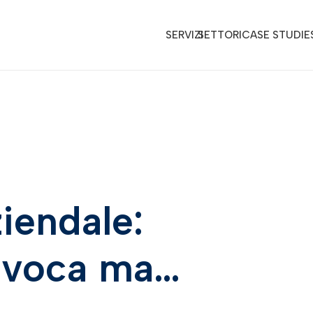
SERVIZI
SETTORI
CASE STUDIE
iendale:
nivoca ma…