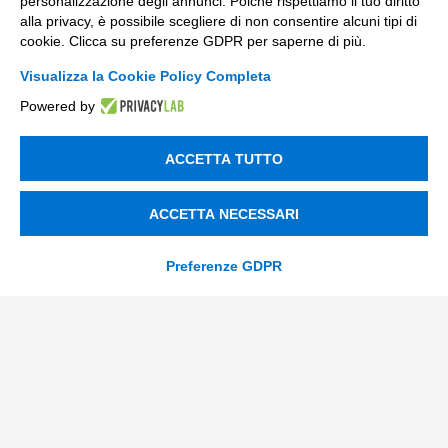
personalizzazione degli annunci. Poiché rispettiamo il tuo diritto
Nuovi Mercati
alla privacy, è possibile scegliere di non consentire alcuni tipi di
cookie. Clicca su preferenze GDPR per saperne di più.
Innovazione di prodotto e processo
Visualizza la Cookie Policy Completa
Digital Marketing
Powered by
Data & BI
ACCETTA TUTTO
Trasformazione Digitale
Compliance Normativa Integrata
ACCETTA NECESSARI
Soluzioni Digitali
Preferenze GDPR
Smart Factory
Supply Chain
Soluzioni Custom
Soluzioni AI
Compliance