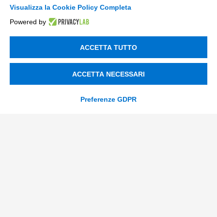
Trasformazione Digitale
Visualizza la Cookie Policy Completa
Compliance Normativa Integrata
Powered by
Soluzioni Digitali
ACCETTA TUTTO
Smart Factory
ACCETTA NECESSARI
Supply Chain
Preferenze GDPR
Soluzioni Custom
Soluzioni AI
Compliance
Contacts
info@tinextainnovationhub.com
+39 0522 733711