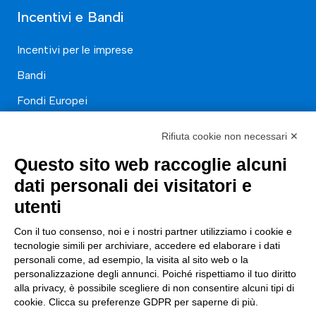
Incentivi e Bandi
Incentivi per le imprese
Bandi
Fondi Europei
Consulenza
Rifiuta cookie non necessari ✕
Questo sito web raccoglie alcuni
ESG
dati personali dei visitatori e
Finanza
utenti
Nuovi Mercati
Con il tuo consenso, noi e i nostri partner utilizziamo i cookie e
Innovazione di prodotto e processo
tecnologie simili per archiviare, accedere ed elaborare i dati
personali come, ad esempio, la visita al sito web o la
Digital Marketing
personalizzazione degli annunci. Poiché rispettiamo il tuo diritto
alla privacy, è possibile scegliere di non consentire alcuni tipi di
Data & BI
cookie. Clicca su preferenze GDPR per saperne di più.