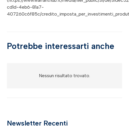
(https://www.warranthub.it/media/filer_public/31/de/31dec5
cd1d-4eb6-81a7-
407260c6f85c/credito_imposta_per_investimenti_produtt
Potrebbe interessarti anche
Nessun risultato trovato.
Newsletter Recenti