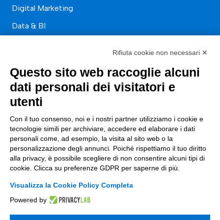
Digital Marketing
Data & BI
Trasformazione Digitale
Rifiuta cookie non necessari ✕
Compliance Normativa Integrata
Questo sito web raccoglie alcuni
Soluzioni Digitali
dati personali dei visitatori e
utenti
Smart Factory
Con il tuo consenso, noi e i nostri partner utilizziamo i cookie e
Supply Chain
tecnologie simili per archiviare, accedere ed elaborare i dati
personali come, ad esempio, la visita al sito web o la
Soluzioni Custom
personalizzazione degli annunci. Poiché rispettiamo il tuo diritto
alla privacy, è possibile scegliere di non consentire alcuni tipi di
Soluzioni AI
cookie. Clicca su preferenze GDPR per saperne di più.
Compliance
Visualizza la Cookie Policy Completa
Contacts
Powered by