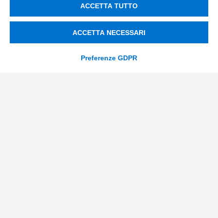
info@tinextainnovationhub.com
ACCETTA TUTTO
+39 0522 733711
ACCETTA NECESSARI
Sede Legale: Corso Mazzini, 11 42015 Correggio (RE)
Preferenze GDPR
Privacy Policy
Società Trasparente
© 2026 Tinexta Innovation Hub S.p.A
Società soggetta alla Direzione e Coordinamento di
Tinexta S.p.A.
P.IVA/C.F 02182620357 |
REA nr. 258772 | Capitale
Sociale € 82.628,15.