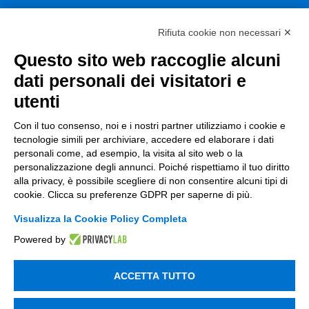
Fondi Europei
Rifiuta cookie non necessari ✕
Consulenza
Questo sito web raccoglie alcuni
dati personali dei visitatori e
ESG
utenti
Finanza
Con il tuo consenso, noi e i nostri partner utilizziamo i cookie e
Nuovi Mercati
tecnologie simili per archiviare, accedere ed elaborare i dati
personali come, ad esempio, la visita al sito web o la
Innovazione di prodotto e processo
personalizzazione degli annunci. Poiché rispettiamo il tuo diritto
alla privacy, è possibile scegliere di non consentire alcuni tipi di
Digital Marketing
cookie. Clicca su preferenze GDPR per saperne di più.
Data & BI
Visualizza la Cookie Policy Completa
Trasformazione Digitale
Powered by
Compliance Normativa Integrata
ACCETTA TUTTO
Soluzioni Digitali