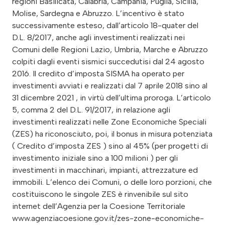
regioni Basilicata, Calabria, Campania, Puglia, Sicilia,
Molise, Sardegna e Abruzzo. L’incentivo è stato
successivamente esteso, dall’articolo 18-quater del
D.L. 8/2017, anche agli investimenti realizzati nei
Comuni delle Regioni Lazio, Umbria, Marche e Abruzzo
colpiti dagli eventi sismici succedutisi dal 24 agosto
2016. Il credito d’imposta SISMA ha operato per
investimenti avviati e realizzati dal 7 aprile 2018 sino al
31 dicembre 2021 , in virtù dell’ultima proroga. L’articolo
5, comma 2 del D.L. 91/2017, in relazione agli
investimenti realizzati nelle Zone Economiche Speciali
(ZES) ha riconosciuto, poi, il bonus in misura potenziata
( Credito d’imposta ZES ) sino al 45% (per progetti di
investimento iniziale sino a 100 milioni ) per gli
investimenti in macchinari, impianti, attrezzature ed
immobili. L’elenco dei Comuni, o delle loro porzioni, che
costituiscono le singole ZES è rinvenibile sul sito
internet dell’Agenzia per la Coesione Territoriale
www.agenziacoesione.gov.it/zes-zone-economiche-