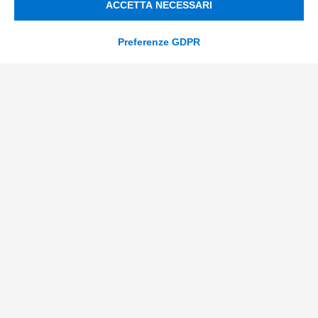
ACCETTA NECESSARI
Smart Factory
Supply Chain
Preferenze GDPR
Soluzioni Custom
Soluzioni AI
Compliance
Contacts
info@tinextainnovationhub.com
+39 0522 733711
Sede Legale: Corso Mazzini, 11 42015 Correggio (RE)
Privacy Policy
Società Trasparente