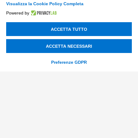
Consulenza
Visualizza la Cookie Policy Completa
Powered by
ESG
Finanza
ACCETTA TUTTO
Nuovi Mercati
ACCETTA NECESSARI
Innovazione di prodotto e processo
Digital Marketing
Preferenze GDPR
Data & BI
Trasformazione Digitale
Compliance Normativa Integrata
Soluzioni Digitali
Smart Factory
Supply Chain