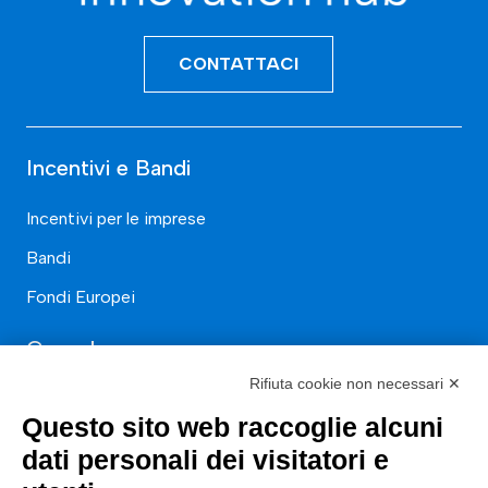
CONTATTACI
Incentivi e Bandi
Incentivi per le imprese
Bandi
Fondi Europei
Consulenza
Rifiuta cookie non necessari ✕
ESG
Questo sito web raccoglie alcuni
Finanza
dati personali dei visitatori e
Nuovi Mercati