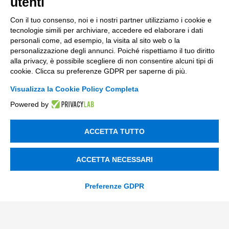
utenti
Innovazione di prodotto e processo
Con il tuo consenso, noi e i nostri partner utilizziamo i cookie e
tecnologie simili per archiviare, accedere ed elaborare i dati
Digital Marketing
personali come, ad esempio, la visita al sito web o la
Data & BI
personalizzazione degli annunci. Poiché rispettiamo il tuo diritto
alla privacy, è possibile scegliere di non consentire alcuni tipi di
Trasformazione Digitale
cookie. Clicca su preferenze GDPR per saperne di più.
Compliance Normativa Integrata
Visualizza la Cookie Policy Completa
Powered by
Soluzioni Digitali
ACCETTA TUTTO
Smart Factory
Supply Chain
ACCETTA NECESSARI
Soluzioni Custom
Preferenze GDPR
Soluzioni AI
Compliance