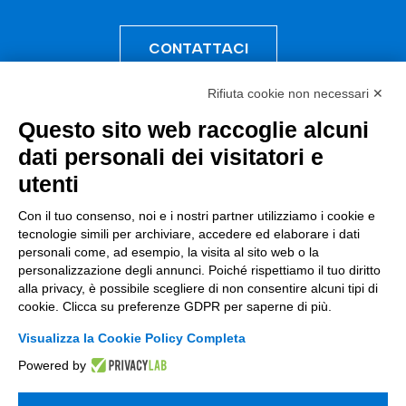
CONTATTACI
Rifiuta cookie non necessari ✕
Questo sito web raccoglie alcuni
Incentivi e Bandi
dati personali dei visitatori e
Incentivi per le imprese
utenti
Bandi
Con il tuo consenso, noi e i nostri partner utilizziamo i cookie e
tecnologie simili per archiviare, accedere ed elaborare i dati
Fondi Europei
personali come, ad esempio, la visita al sito web o la
personalizzazione degli annunci. Poiché rispettiamo il tuo diritto
Consulenza
alla privacy, è possibile scegliere di non consentire alcuni tipi di
cookie. Clicca su preferenze GDPR per saperne di più.
ESG
Visualizza la Cookie Policy Completa
Finanza
Powered by
Nuovi Mercati