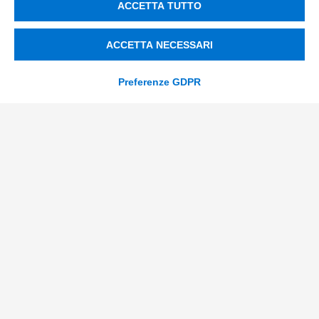
ACCETTA TUTTO
Innovazione di prodotto e processo
Digital Marketing
ACCETTA NECESSARI
Data & BI
Preferenze GDPR
Trasformazione Digitale
Compliance Normativa Integrata
Soluzioni Digitali
Smart Factory
Supply Chain
Soluzioni Custom
Soluzioni AI
Compliance