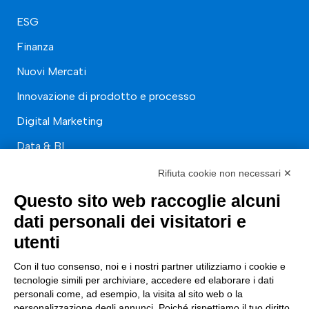
ESG
Finanza
Nuovi Mercati
Innovazione di prodotto e processo
Digital Marketing
Data & BI
Trasformazione Digitale
Rifiuta cookie non necessari ✕
Compliance Normativa Integrata
Questo sito web raccoglie alcuni
dati personali dei visitatori e
Soluzioni Digitali
utenti
Smart Factory
Con il tuo consenso, noi e i nostri partner utilizziamo i cookie e
tecnologie simili per archiviare, accedere ed elaborare i dati
Supply Chain
personali come, ad esempio, la visita al sito web o la
personalizzazione degli annunci. Poiché rispettiamo il tuo diritto