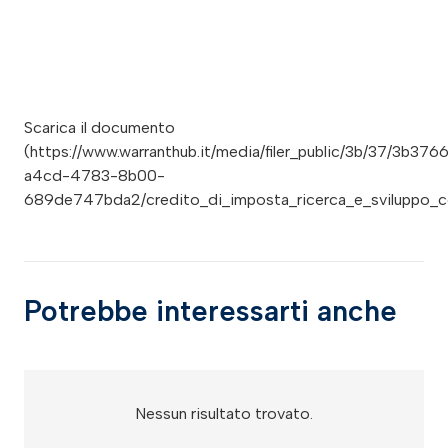
Scarica il documento
(https://www.warranthub.it/media/filer_public/3b/37/3b376
a4cd-4783-8b00-
689de747bda2/credito_di_imposta_ricerca_e_sviluppo_conf
Potrebbe interessarti anche
Nessun risultato trovato.