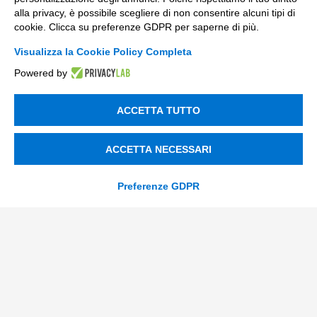
Soluzioni Custom
alla privacy, è possibile scegliere di non consentire alcuni tipi di
Soluzioni AI
cookie. Clicca su preferenze GDPR per saperne di più.
Compliance
Visualizza la Cookie Policy Completa
Powered by
Contacts
ACCETTA TUTTO
info@tinextainnovationhub.com
+39 0522 733711
ACCETTA NECESSARI
Sede Legale: Corso Mazzini, 11 42015 Correggio (RE)
Preferenze GDPR
Privacy Policy
Società Trasparente
© 2026 Tinexta Innovation Hub S.p.A