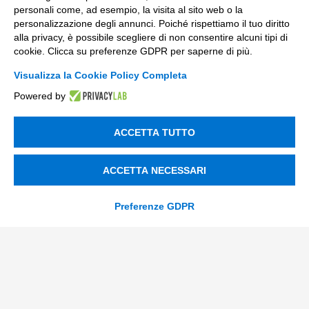
personali come, ad esempio, la visita al sito web o la
Trasformazione Digitale
personalizzazione degli annunci. Poiché rispettiamo il tuo diritto
Compliance Normativa Integrata
alla privacy, è possibile scegliere di non consentire alcuni tipi di
cookie. Clicca su preferenze GDPR per saperne di più.
Soluzioni Digitali
Visualizza la Cookie Policy Completa
Powered by
Smart Factory
Supply Chain
ACCETTA TUTTO
Soluzioni Custom
ACCETTA NECESSARI
Soluzioni AI
Compliance
Preferenze GDPR
Contacts
info@tinextainnovationhub.com
+39 0522 733711