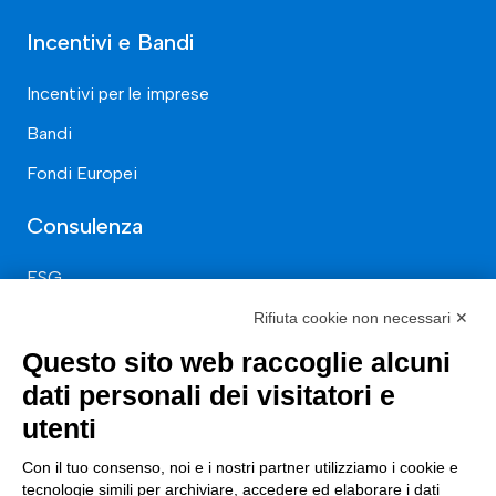
Incentivi e Bandi
Incentivi per le imprese
Bandi
Fondi Europei
Consulenza
ESG
Finanza
Rifiuta cookie non necessari ✕
Nuovi Mercati
Questo sito web raccoglie alcuni
dati personali dei visitatori e
Innovazione di prodotto e processo
utenti
Digital Marketing
Con il tuo consenso, noi e i nostri partner utilizziamo i cookie e
Data & BI
tecnologie simili per archiviare, accedere ed elaborare i dati