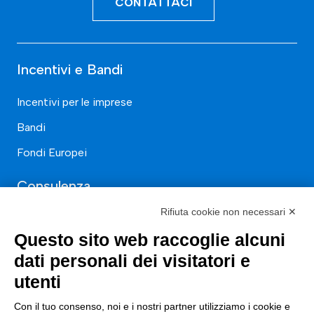
CONTATTACI
Incentivi e Bandi
Incentivi per le imprese
Bandi
Fondi Europei
Consulenza
Rifiuta cookie non necessari ✕
ESG
Questo sito web raccoglie alcuni
Finanza
dati personali dei visitatori e
Nuovi Mercati
utenti
Innovazione di prodotto e processo
Con il tuo consenso, noi e i nostri partner utilizziamo i cookie e