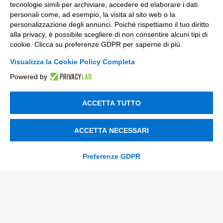
Digital Marketing
tecnologie simili per archiviare, accedere ed elaborare i dati
personali come, ad esempio, la visita al sito web o la
Data & BI
personalizzazione degli annunci. Poiché rispettiamo il tuo diritto
alla privacy, è possibile scegliere di non consentire alcuni tipi di
Trasformazione Digitale
cookie. Clicca su preferenze GDPR per saperne di più.
Compliance Normativa Integrata
Visualizza la Cookie Policy Completa
Powered by
Soluzioni Digitali
ACCETTA TUTTO
Smart Factory
Supply Chain
ACCETTA NECESSARI
Soluzioni Custom
Preferenze GDPR
Soluzioni AI
Compliance
Contacts