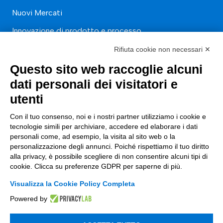
Nuovi Mercati
Innovazione di prodotto e processo
Digital Marketing
Rifiuta cookie non necessari ✕
Data & BI
Questo sito web raccoglie alcuni
dati personali dei visitatori e
Trasformazione Digitale
utenti
Compliance Normativa Integrata
Con il tuo consenso, noi e i nostri partner utilizziamo i cookie e
Soluzioni Digitali
tecnologie simili per archiviare, accedere ed elaborare i dati
personali come, ad esempio, la visita al sito web o la
personalizzazione degli annunci. Poiché rispettiamo il tuo diritto
Smart Factory
alla privacy, è possibile scegliere di non consentire alcuni tipi di
Supply Chain
cookie. Clicca su preferenze GDPR per saperne di più.
Visualizza la Cookie Policy Completa
Soluzioni Custom
Powered by
Soluzioni AI
Compliance