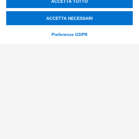
ACCETTA TUTTO
Contacts
ACCETTA NECESSARI
info@tinextainnovationhub.com
Preferenze GDPR
+39 0522 733711
Sede Legale: Corso Mazzini, 11 42015 Correggio (RE)
Privacy Policy
Società Trasparente
© 2026 Tinexta Innovation Hub S.p.A
Società soggetta alla Direzione e Coordinamento di
Tinexta S.p.A.
P.IVA/C.F 02182620357 |
REA nr. 258772 | Capitale