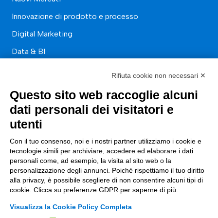
Innovazione di prodotto e processo
Digital Marketing
Data & BI
Trasformazione Digitale
Rifiuta cookie non necessari ✕
Compliance Normativa Integrata
Questo sito web raccoglie alcuni
dati personali dei visitatori e
Soluzioni Digitali
utenti
Smart Factory
Con il tuo consenso, noi e i nostri partner utilizziamo i cookie e
Supply Chain
tecnologie simili per archiviare, accedere ed elaborare i dati
personali come, ad esempio, la visita al sito web o la
Soluzioni Custom
personalizzazione degli annunci. Poiché rispettiamo il tuo diritto
alla privacy, è possibile scegliere di non consentire alcuni tipi di
Soluzioni AI
cookie. Clicca su preferenze GDPR per saperne di più.
Compliance
Visualizza la Cookie Policy Completa