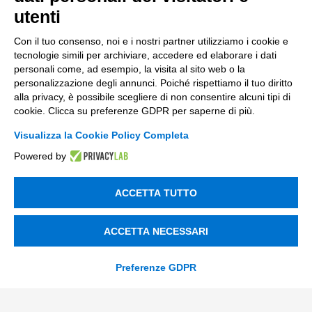
Nuovi Mercati
utenti
Innovazione di prodotto e processo
Con il tuo consenso, noi e i nostri partner utilizziamo i cookie e
tecnologie simili per archiviare, accedere ed elaborare i dati
Digital Marketing
personali come, ad esempio, la visita al sito web o la
personalizzazione degli annunci. Poiché rispettiamo il tuo diritto
Data & BI
alla privacy, è possibile scegliere di non consentire alcuni tipi di
Trasformazione Digitale
cookie. Clicca su preferenze GDPR per saperne di più.
Compliance Normativa Integrata
Visualizza la Cookie Policy Completa
Powered by
Soluzioni Digitali
ACCETTA TUTTO
Smart Factory
Supply Chain
ACCETTA NECESSARI
Soluzioni Custom
Preferenze GDPR
Soluzioni AI
Compliance