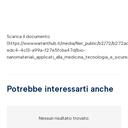
Scarica il documento
(https://www.warranthub.it/media/filer_public/b2/72/b272a
edc4-4c13-a99a-f27e5fcba47d/bio-
nanomateriali_applicati_alla_medicina_tecnologia_e_sicure
Potrebbe interessarti anche
Nessun risultato trovato.