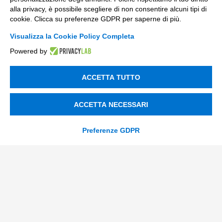
Soluzioni Custom
alla privacy, è possibile scegliere di non consentire alcuni tipi di
Soluzioni AI
cookie. Clicca su preferenze GDPR per saperne di più.
Compliance
Visualizza la Cookie Policy Completa
Powered by
Contacts
ACCETTA TUTTO
info@tinextainnovationhub.com
+39 0522 733711
ACCETTA NECESSARI
Sede Legale: Corso Mazzini, 11 42015 Correggio (RE)
Preferenze GDPR
Privacy Policy
Società Trasparente
© 2026 Tinexta Innovation Hub S.p.A