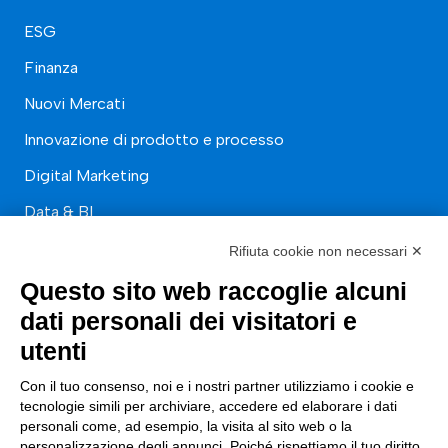
ESG
Finanza
Nuovi Mercati
Innovazione di prodotto e processo
Digital Marketing
Data & BI
Trasformazione Digitale
Rifiuta cookie non necessari ✕
Compliance Normativa Integrata
Questo sito web raccoglie alcuni
dati personali dei visitatori e
Soluzioni Digitali
utenti
Smart Factory
Con il tuo consenso, noi e i nostri partner utilizziamo i cookie e
tecnologie simili per archiviare, accedere ed elaborare i dati
Supply Chain
personali come, ad esempio, la visita al sito web o la
personalizzazione degli annunci. Poiché rispettiamo il tuo diritto