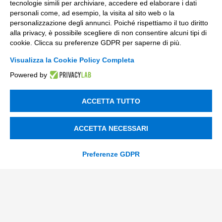
tecnologie simili per archiviare, accedere ed elaborare i dati
Compliance Normativa Integrata
personali come, ad esempio, la visita al sito web o la
personalizzazione degli annunci. Poiché rispettiamo il tuo diritto
Soluzioni Digitali
alla privacy, è possibile scegliere di non consentire alcuni tipi di
cookie. Clicca su preferenze GDPR per saperne di più.
Smart Factory
Visualizza la Cookie Policy Completa
Supply Chain
Powered by
Soluzioni Custom
ACCETTA TUTTO
Soluzioni AI
ACCETTA NECESSARI
Compliance
Contacts
Preferenze GDPR
info@tinextainnovationhub.com
+39 0522 733711
Sede Legale: Corso Mazzini, 11 42015 Correggio (RE)