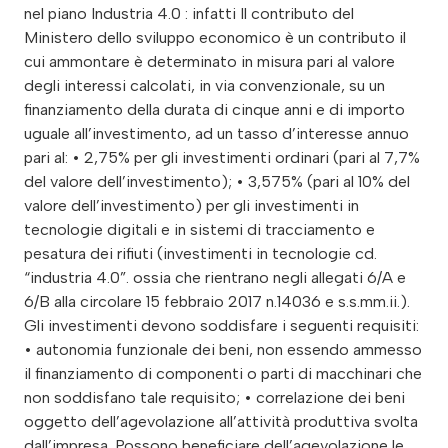
nel piano Industria 4.0 : infatti Il contributo del
Ministero dello sviluppo economico è un contributo il
cui ammontare è determinato in misura pari al valore
degli interessi calcolati, in via convenzionale, su un
finanziamento della durata di cinque anni e di importo
uguale all’investimento, ad un tasso d’interesse annuo
pari al: • 2,75% per gli investimenti ordinari (pari al 7,7%
del valore dell’investimento); • 3,575% (pari al 10% del
valore dell’investimento) per gli investimenti in
tecnologie digitali e in sistemi di tracciamento e
pesatura dei rifiuti (investimenti in tecnologie cd.
“industria 4.0”. ossia che rientrano negli allegati 6/A e
6/B alla circolare 15 febbraio 2017 n.14036 e s.s.mm.ii.).
Gli investimenti devono soddisfare i seguenti requisiti:
• autonomia funzionale dei beni, non essendo ammesso
il finanziamento di componenti o parti di macchinari che
non soddisfano tale requisito; • correlazione dei beni
oggetto dell’agevolazione all’attività produttiva svolta
dall’impresa. Possono beneficiare dell’agevolazione le