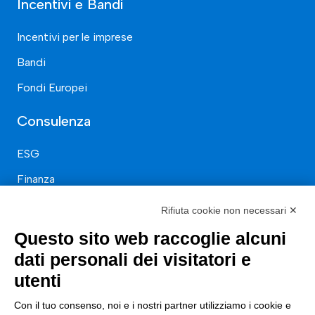
Incentivi e Bandi
Incentivi per le imprese
Bandi
Fondi Europei
Consulenza
ESG
Finanza
Nuovi Mercati
Rifiuta cookie non necessari ✕
Innovazione di prodotto e processo
Questo sito web raccoglie alcuni
Digital Marketing
dati personali dei visitatori e
utenti
Data & BI
Trasformazione Digitale
Con il tuo consenso, noi e i nostri partner utilizziamo i cookie e