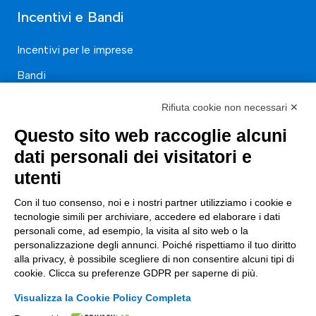
Incentivi e Bandi
Incentivi per le imprese
Bandi
Fondi Europei
Rifiuta cookie non necessari ✕
Consulenza
Questo sito web raccoglie alcuni
dati personali dei visitatori e
ESG
utenti
Finanza
Con il tuo consenso, noi e i nostri partner utilizziamo i cookie e
Nuovi Mercati
tecnologie simili per archiviare, accedere ed elaborare i dati
personali come, ad esempio, la visita al sito web o la
Innovazione di prodotto e processo
personalizzazione degli annunci. Poiché rispettiamo il tuo diritto
alla privacy, è possibile scegliere di non consentire alcuni tipi di
Digital Marketing
cookie. Clicca su preferenze GDPR per saperne di più.
Data & BI
Visualizza la Cookie Policy Completa