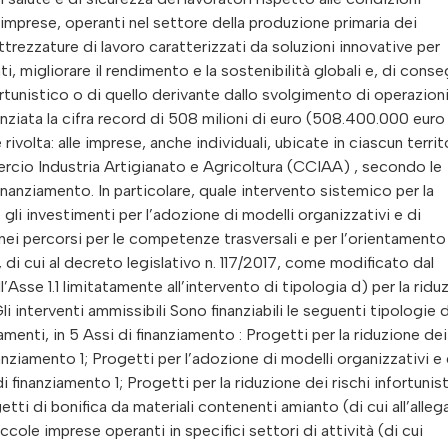
imprese, operanti nel settore della produzione primaria dei
attrezzature di lavoro caratterizzati da soluzioni innovative per
ti, migliorare il rendimento e la sostenibilità globali e, di conse
fortunistico o di quello derivante dallo svolgimento di operazion
anziata la cifra record di 508 milioni di euro (508.400.000 euro
 rivolta: alle imprese, anche individuali, ubicate in ciascun territ
ercio Industria Artigianato e Agricoltura (CCIAA) , secondo le
 finanziamento. In particolare, quale intervento sistemico per la
 gli investimenti per l’adozione di modelli organizzativi e di
nei percorsi per le competenze trasversali e per l’orientamento
, di cui al decreto legislativo n. 117/2017, come modificato dal
Asse 1.1 limitatamente all’intervento di tipologia d) per la ridu
 interventi ammissibili Sono finanziabili le seguenti tipologie d
amenti, in 5 Assi di finanziamento : Progetti per la riduzione dei
inanziamento 1; Progetti per l’adozione di modelli organizzativi e 
di finanziamento 1; Progetti per la riduzione dei rischi infortunist
etti di bonifica da materiali contenenti amianto (di cui all’alleg
cole imprese operanti in specifici settori di attività (di cui