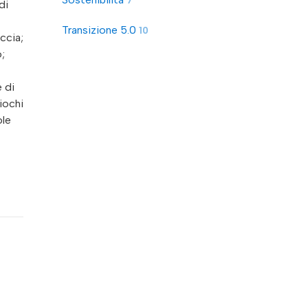
7
di
Transizione 5.0
10
iccia;
o;
e di
giochi
ole