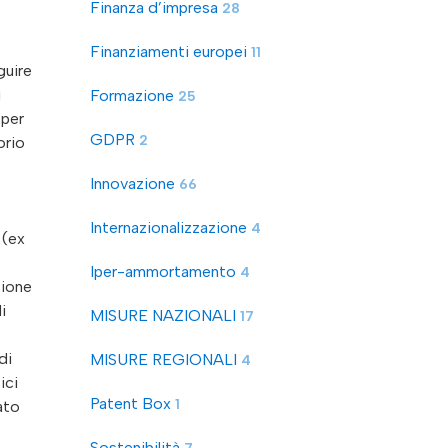
Finanza d’impresa
28
Finanziamenti europei
11
guire
i
Formazione
25
 per
GDPR
2
orio
Innovazione
66
Internazionalizzazione
4
 (ex
Iper-ammortamento
4
zione
i
MISURE NAZIONALI
17
di
MISURE REGIONALI
4
ici
Patent Box
1
ato
Sostenibilità