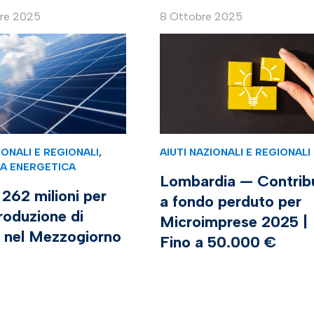
bre 2025
8 Ottobre 2025
IONALI E REGIONALI
,
AIUTI NAZIONALI E REGIONALI
ZA ENERGETICA
Lombardia — Contribu
262 milioni per
a fondo perduto per
roduzione di
Microimprese 2025 |
a nel Mezzogiorno
Fino a 50.000 €