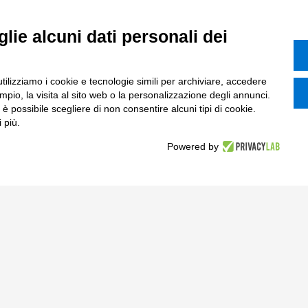
Smart Factory
Supply Chain
lie alcuni dati personali dei
rcati
Soluzioni Custom
one di prodotto e processo
Soluzioni AI
utilizziamo i cookie e tecnologie simili per archiviare, accedere
pio, la visita al sito web o la personalizzazione degli annunci.
Marketing
Compliance
, è possibile scegliere di non consentire alcuni tipi di cookie.
 più.
I
Powered by
azione Digitale
ce Normativa Integrata
Tinexta S.p.A.
 Sociale € 82.628,15.