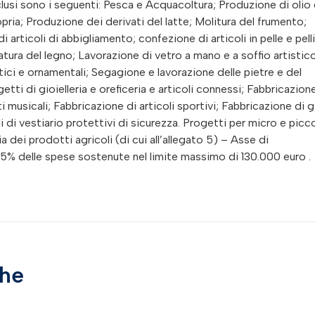
nclusi sono i seguenti: Pesca e Acquacoltura; Produzione di olio 
ria; Produzione dei derivati del latte; Molitura del frumento;
di articoli di abbigliamento; confezione di articoli in pelle e pell
allatura del legno; Lavorazione di vetro a mano e a soffio artistic
ici e ornamentali; Segagione e lavorazione delle pietre e del
ti di gioielleria e oreficeria e articoli connessi; Fabbricazion
ti musicali; Fabbricazione di articoli sportivi; Fabbricazione di 
i di vestiario protettivi di sicurezza. Progetti per micro e picc
 dei prodotti agricoli (di cui all’allegato 5) – Asse di
 65% delle spese sostenute nel limite massimo di 130.000 euro .
che