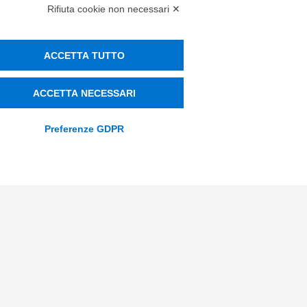
info@tinextainnovationhub.com
Rifiuta cookie non necessari ✕
+39 0522 733711
ACCETTA TUTTO
Sede Legale: Corso Mazzini, 11 42015
Correggio (RE)
ACCETTA NECESSARI
Preferenze GDPR
Privacy Policy
Società Trasparente