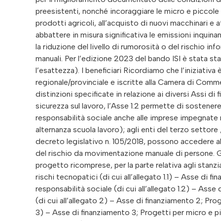
preesistenti, nonché incoraggiare le micro e piccole 
prodotti agricoli, all’acquisto di nuovi macchinari e 
abbattere in misura significativa le emissioni inquinan
la riduzione del livello di rumorosità o del rischio in
manuali. Per l’edizione 2023 del bando ISI è stata st
l’esattezza). I beneficiari Ricordiamo che l’iniziativa è
regionale/provinciale e iscritte alla Camera di Comm
distinzioni specificate in relazione ai diversi Assi di
sicurezza sul lavoro, l’Asse 1.2 permette di sostenere
responsabilità sociale anche alle imprese impegnate 
alternanza scuola lavoro); agli enti del terzo settore 
decreto legislativo n. 105/2018, possono accedere all’
del rischio da movimentazione manuale di persone. Gli
progetto ricomprese, per la parte relativa agli stanzi
rischi tecnopatici (di cui all’allegato 1.1) – Asse di f
responsabilità sociale (di cui all’allegato 1.2) – Asse 
(di cui all’allegato 2) – Asse di finanziamento 2; Prog
3) – Asse di finanziamento 3; Progetti per micro e pic