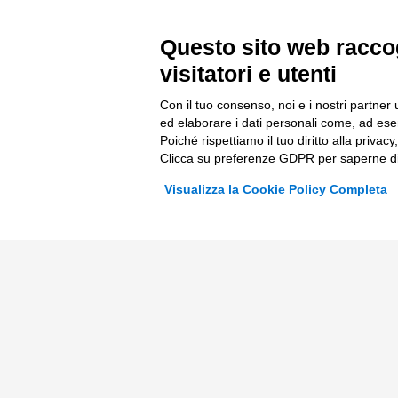
Incentivi per le imprese
ESG
Bandi
Finanza
Questo sito web raccog
visitatori e utenti
Fondi Europei
Nuovi Me
Innovazi
Con il tuo consenso, noi e i nostri partner 
ed elaborare i dati personali come, ad esem
Digital 
Poiché rispettiamo il tuo diritto alla privacy
Clicca su preferenze GDPR per saperne di
Data & B
Visualizza la Cookie Policy Completa
Trasform
Complian
© 2026 Tinexta Innovation Hub S.p.A
Società soggetta alla Direzione e Coordinamento di 
P.IVA/C.F 02182620357 |
REA nr. 258772 | Capitale