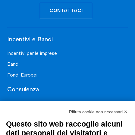
CONTATTACI
Incentivi e Bandi
Incentivi per le imprese
Bandi
Fondi Europei
Consulenza
ESG
Rifiuta cookie non necessari ✕
Finanza
Questo sito web raccoglie alcuni
Nuovi Mercati
dati personali dei visitatori e