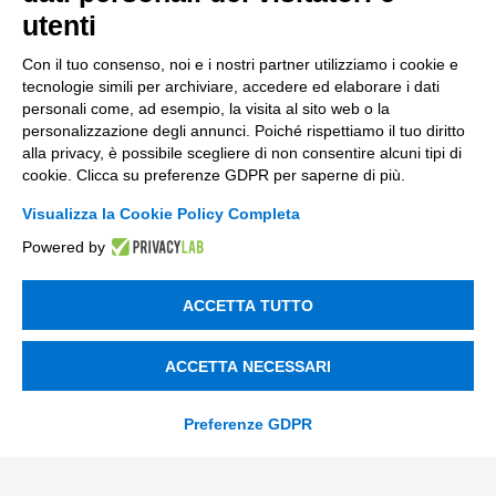
Innovazione di prodotto e processo
utenti
Digital Marketing
Con il tuo consenso, noi e i nostri partner utilizziamo i cookie e
Data & BI
tecnologie simili per archiviare, accedere ed elaborare i dati
personali come, ad esempio, la visita al sito web o la
Trasformazione Digitale
personalizzazione degli annunci. Poiché rispettiamo il tuo diritto
alla privacy, è possibile scegliere di non consentire alcuni tipi di
Compliance Normativa Integrata
cookie. Clicca su preferenze GDPR per saperne di più.
Soluzioni Digitali
Visualizza la Cookie Policy Completa
Powered by
Smart Factory
Supply Chain
ACCETTA TUTTO
Soluzioni Custom
ACCETTA NECESSARI
Soluzioni AI
Preferenze GDPR
Compliance
Contacts