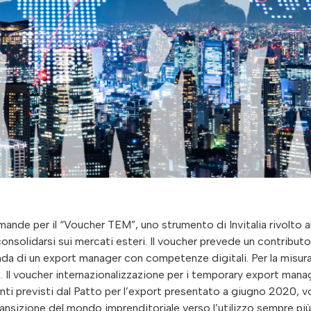
ande per il “Voucher TEM”, uno strumento di Invitalia rivolto al
nsolidarsi sui mercati esteri. Il voucher prevede un contributo
da di un export manager con competenze digitali. Per la misur
o . Il voucher internazionalizzazione per i temporary export mana
nti previsti dal Patto per l’export presentato a giugno 2020, v
ransizione del mondo imprenditoriale verso l’utilizzo sempre più