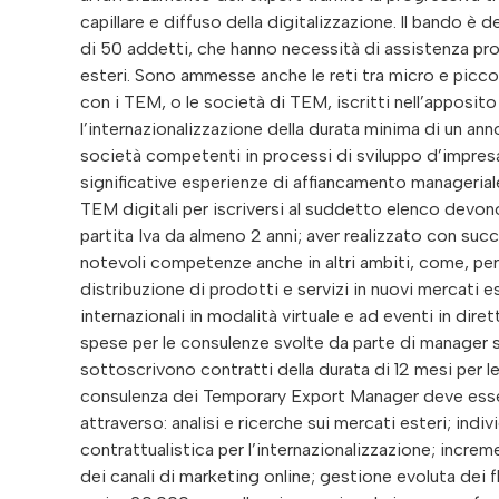
capillare e diffuso della digitalizzazione. ll bando è
di 50 addetti, che hanno necessità di assistenza pro
esteri. Sono ammesse anche le reti tra micro e piccole
con i TEM, o le società di TEM, iscritti nell’apposit
l’internazionalizzazione della durata minima di un anno
società competenti in processi di sviluppo d’impresa
significative esperienze di affiancamento manageriale 
TEM digitali per iscriversi al suddetto elenco devono 
partita Iva da almeno 2 anni; aver realizzato con suc
notevoli competenze anche in altri ambiti, come, per
distribuzione di prodotti e servizi in nuovi mercati es
internazionali in modalità virtuale e ad eventi in diret
spese per le consulenze svolte da parte di manager s
sottoscrivono contratti della durata di 12 mesi per le
consulenza dei Temporary Export Manager deve essere 
attraverso: analisi e ricerche sui mercati esteri; indi
contrattualistica per l’internazionalizzazione; incr
dei canali di marketing online; gestione evoluta dei f