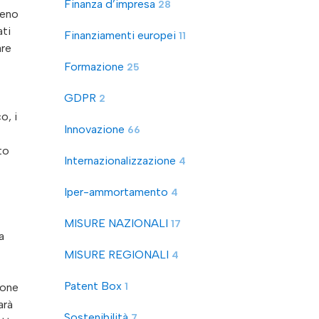
Finanza d’impresa
28
meno
ati
Finanziamenti europei
11
are
Formazione
25
GDPR
2
o, i
Innovazione
66
to
Internazionalizzazione
4
Iper-ammortamento
4
MISURE NAZIONALI
17
a
MISURE REGIONALI
4
Patent Box
1
ione
arà
Sostenibilità
7