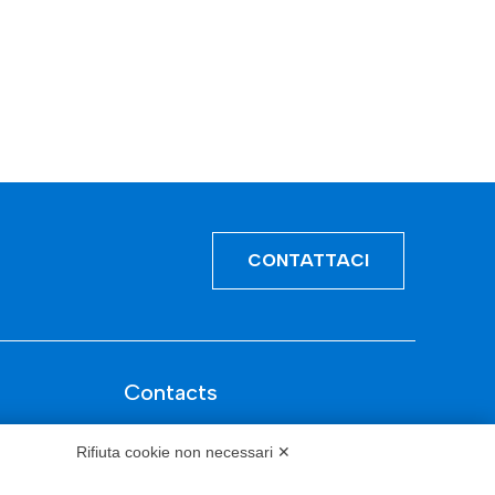
CONTATTACI
Contacts
info@tinextainnovationhub.com
Rifiuta cookie non necessari ✕
+39 0522 733711