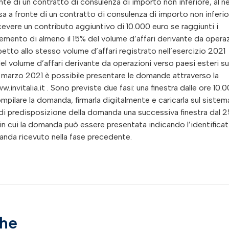
onte di un contratto di consulenza di importo non inferiore, al n
esa a fronte di un contratto di consulenza di importo non inferior
cevere un contributo aggiuntivo di 10.000 euro se raggiunti i
ncremento di almeno il 15% del volume d’affari derivante da opera
petto allo stesso volume d’affari registrato nell’esercizio 2021
el volume d’affari derivante da operazioni verso paesi esteri su
9 marzo 2021 è possibile presentare le domande attraverso la
invitalia.it . Sono previste due fasi: una finestra dalle ore 10.0
pilare la domanda, firmarla digitalmente e caricarla sul sistem
di predisposizione della domanda una successiva finestra dal 2
 , in cui la domanda può essere presentata indicando l’identifica
anda ricevuto nella fase precedente.
che