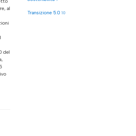
etto
e, al
Transizione 5.0
10
zioni
l
0 del
a,
5
tivo