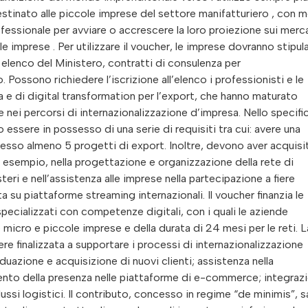
 destinato alle piccole imprese del settore manifatturiero , con 
fessionale per avviare o accrescere la loro proiezione sui merc
 imprese . Per utilizzare il voucher, le imprese dovranno stipul
o elenco del Ministero, contratti di consulenza per
. Possono richiedere l’iscrizione all’elenco i professionisti e le
 e di digital transformation per l’export, che hanno maturato
nei percorsi di internazionalizzazione d’impresa. Nello specific
essere in possesso di una serie di requisiti tra cui: avere una
cesso almeno 5 progetti di export. Inoltre, devono aver acquisi
 esempio, nella progettazione e organizzazione della rete di
teri e nell’assistenza alle imprese nella partecipazione a fiere
ta su piattaforme streaming internazionali. Il voucher finanzia le
pecializzati con competenze digitali, con i quali le aziende
 micro e piccole imprese e della durata di 24 mesi per le reti. L
finalizzata a supportare i processi di internazionalizzazione
viduazione e acquisizione di nuovi clienti; assistenza nella
emento della presenza nelle piattaforme di e-commerce; integraz
lussi logistici. Il contributo, concesso in regime “de minimis”, s