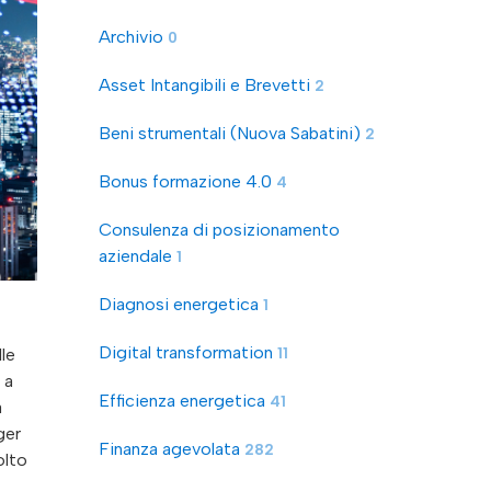
Archivio
0
Asset Intangibili e Brevetti
2
Beni strumentali (Nuova Sabatini)
2
Bonus formazione 4.0
4
Consulenza di posizionamento
aziendale
1
Diagnosi energetica
1
Digital transformation
11
le
 a
Efficienza energetica
41
a
ger
Finanza agevolata
282
olto