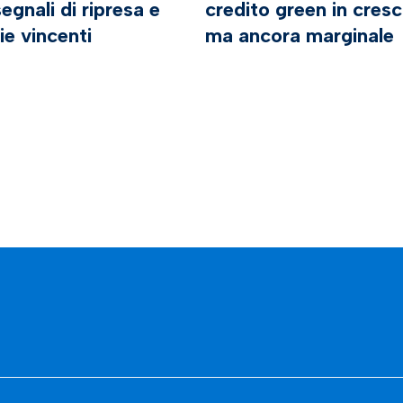
egnali di ripresa e
credito green in cresc
ie vincenti
ma ancora marginale