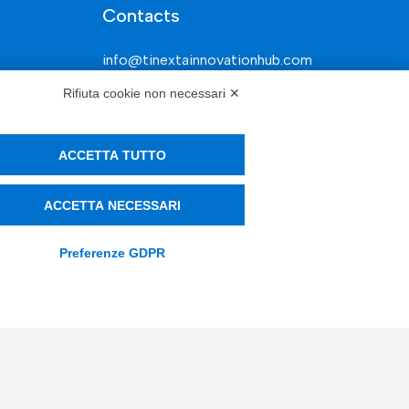
Contacts
info@tinextainnovationhub.com
Rifiuta cookie non necessari ✕
+39 0522 733711
Sede Legale: Corso Mazzini, 11 42015
Correggio (RE)
ACCETTA TUTTO
ACCETTA NECESSARI
Privacy Policy
Preferenze GDPR
Società Trasparente