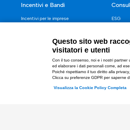
Incentivi e Bandi
Consul
Incentivi per le imprese
ESG
Bandi
Finanza
Fondi Europei
Nuovi Me
Questo sito web raccog
visitatori e utenti
Innovazi
Digital 
Con il tuo consenso, noi e i nostri partner 
ed elaborare i dati personali come, ad esem
Data & B
Poiché rispettiamo il tuo diritto alla privacy
Clicca su preferenze GDPR per saperne di
Trasform
Visualizza la Cookie Policy Completa
Complian
© 2026 Tinexta Innovation Hub S.p.A
Società soggetta alla Direzione e Coordinamento di 