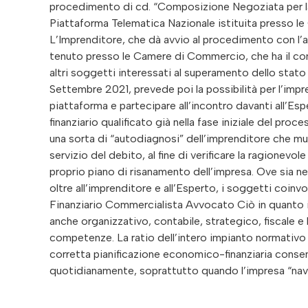
procedimento di cd. “Composizione Negoziata per la s
Piattaforma Telematica Nazionale istituita presso l
L’Imprenditore, che dà avvio al procedimento con l’a
tenuto presso le Camere di Commercio, che ha il compi
altri soggetti interessati al superamento dello stato 
Settembre 2021, prevede poi la possibilità per l’impr
piattaforma e partecipare all’incontro davanti all’Esp
finanziario qualificato già nella fase iniziale del pro
una sorta di “autodiagnosi” dell’imprenditore che muov
servizio del debito, al fine di verificare la ragionev
proprio piano di risanamento dell’impresa. Ove sia nec
oltre all’imprenditore e all’Esperto, i soggetti coin
Finanziario Commercialista Avvocato Ciò in quanto il
anche organizzativo, contabile, strategico, fiscale 
competenze. La ratio dell’intero impianto normativo è
corretta pianificazione economico-finanziaria consent
quotidianamente, soprattutto quando l’impresa “nav