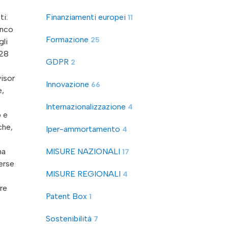
ti:
Finanziamenti europei
11
enco
Formazione
25
gli
 28
GDPR
2
visor
Innovazione
66
e,
Internazionalizzazione
4
o e
che,
Iper-ammortamento
4
ma
MISURE NAZIONALI
17
erse
MISURE REGIONALI
4
are
Patent Box
1
Sostenibilità
7