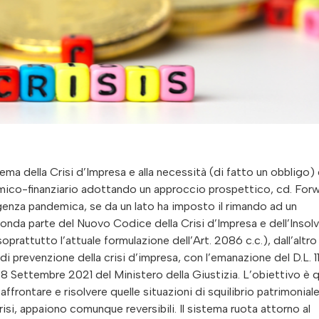
ma della Crisi d’Impresa e alla necessità (di fatto un obbligo)
omico-finanziario adottando un approccio prospettico, cd. For
genza pandemica, se da un lato ha imposto il rimando ad un
conda parte del Nuovo Codice della Crisi d’Impresa e dell’Insol
prattutto l’attuale formulazione dell’Art. 2086 c.c.), dall’altro
i prevenzione della crisi d’impresa, con l’emanazione del D.L. 1
 Settembre 2021 del Ministero della Giustizia. L’obiettivo è q
 affrontare e risolvere quelle situazioni di squilibrio patrimonial
isi, appaiono comunque reversibili. Il sistema ruota attorno al