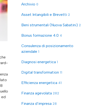
Archivio
0
Asset Intangibili e Brevetti
2
Beni strumentali (Nuova Sabatini)
2
Bonus formazione 4.0
4
Consulenza di posizionamento
aziendale
1
 che
Diagnosi energetica
1
ward-
Digital transformation
11
venza
 lato
Efficienza energetica
41
18
uello
Finanza agevolata
282
e ed
Finanza d’impresa
28