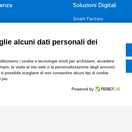
enza
Soluzioni Digitali
Smart Factory
Supply Chain
rcati
Soluzioni Custom
lie alcuni dati personali dei
one di prodotto e processo
Soluzioni AI
Marketing
Compliance
utilizziamo i cookie e tecnologie simili per archiviare, accedere
pio, la visita al sito web o la personalizzazione degli annunci.
I
, è possibile scegliere di non consentire alcuni tipi di cookie.
 più.
azione Digitale
Powered by
ce Normativa Integrata
Tinexta S.p.A.