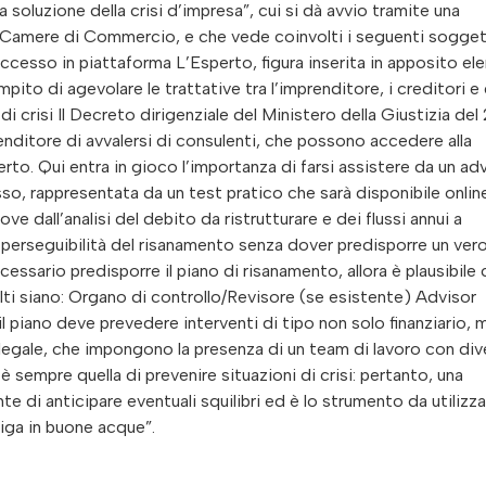
oluzione della crisi d’impresa”, cui si dà avvio tramite una
e Camere di Commercio, e che vede coinvolti i seguenti sogget
ccesso in piattaforma L’Esperto, figura inserita in apposito el
to di agevolare le trattative tra l’imprenditore, i creditori e 
di crisi Il Decreto dirigenziale del Ministero della Giustizia del
enditore di avvalersi di consulenti, che possono accedere alla
erto. Qui entra in gioco l’importanza di farsi assistere da un ad
cesso, rappresentata da un test pratico che sarà disponibile onlin
e dall’analisi del debito da ristrutturare e dei flussi annui a
ole perseguibilità del risanamento senza dover predisporre un ver
essario predisporre il piano di risanamento, allora è plausibile 
volti siano: Organo di controllo/Revisore (se esistente) Advisor
 piano deve prevedere interventi di tipo non solo finanziario, 
e legale, che impongono la presenza di un team di lavoro con div
 sempre quella di prevenire situazioni di crisi: pertanto, una
e di anticipare eventuali squilibri ed è lo strumento da utilizz
iga in buone acque”.