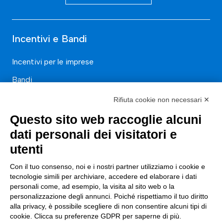
Incentivi e Bandi
Incentivi per le imprese
Bandi
Fondi Europei
Rifiuta cookie non necessari ✕
Questo sito web raccoglie alcuni
Consulenza
dati personali dei visitatori e
ESG
utenti
Finanza
Con il tuo consenso, noi e i nostri partner utilizziamo i cookie e
tecnologie simili per archiviare, accedere ed elaborare i dati
Nuovi Mercati
personali come, ad esempio, la visita al sito web o la
personalizzazione degli annunci. Poiché rispettiamo il tuo diritto
Innovazione di prodotto e processo
alla privacy, è possibile scegliere di non consentire alcuni tipi di
Digital Marketing
cookie. Clicca su preferenze GDPR per saperne di più.