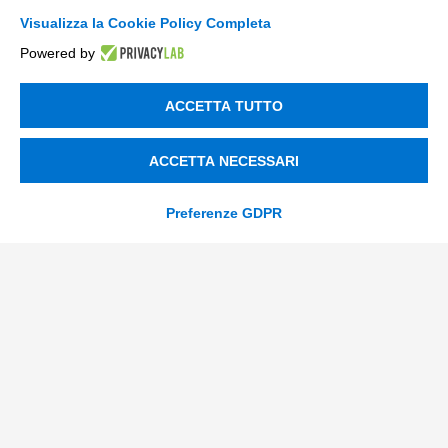
Data & BI
Visualizza la Cookie Policy Completa
Powered by
Trasformazione Digitale
Compliance Normativa Integrata
ACCETTA TUTTO
Soluzioni Digitali
ACCETTA NECESSARI
Smart Factory
Preferenze GDPR
Supply Chain
Soluzioni Custom
Soluzioni AI
Compliance
Contacts
info@tinextainnovationhub.com