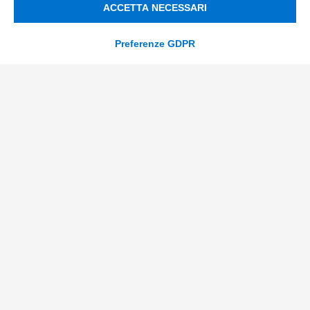
ACCETTA NECESSARI
Supply Chain
Soluzioni Custom
Preferenze GDPR
Soluzioni AI
Compliance
Contacts
info@tinextainnovationhub.com
+39 0522 733711
Sede Legale: Corso Mazzini, 11 42015 Correggio (RE)
Privacy Policy
Società Trasparente