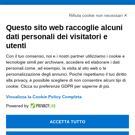
Consulenza
Rifiuta cookie non necessari ✕
ESG
Questo sito web raccoglie alcuni
Finanza
dati personali dei visitatori e
utenti
Nuovi Mercati
Con il tuo consenso, noi e i nostri partner utilizziamo i cookie e
Innovazione di prodotto e processo
tecnologie simili per archiviare, accedere ed elaborare i dati
Digital Marketing
personali come, ad esempio, la visita al sito web o la
personalizzazione degli annunci. Poiché rispettiamo il tuo diritto
Data & BI
alla privacy, è possibile scegliere di non consentire alcuni tipi di
cookie. Clicca su preferenze GDPR per saperne di più.
Trasformazione Digitale
Visualizza la Cookie Policy Completa
Compliance Normativa Integrata
Powered by
Soluzioni Digitali
ACCETTA TUTTO
Smart Factory