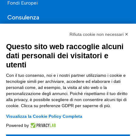
Fondi Europei
Consulenza
ESG
Rifiuta cookie non necessari ✕
Finanza
Questo sito web raccoglie alcuni
Nuovi Mercati
dati personali dei visitatori e
utenti
Innovazione di prodotto e processo
Digital Marketing
Con il tuo consenso, noi e i nostri partner utilizziamo i cookie e
tecnologie simili per archiviare, accedere ed elaborare i dati
Data & BI
personali come, ad esempio, la visita al sito web o la
personalizzazione degli annunci. Poiché rispettiamo il tuo diritto
Trasformazione Digitale
alla privacy, è possibile scegliere di non consentire alcuni tipi di
cookie. Clicca su preferenze GDPR per saperne di più.
Compliance Normativa Integrata
Visualizza la Cookie Policy Completa
Soluzioni Digitali
Powered by