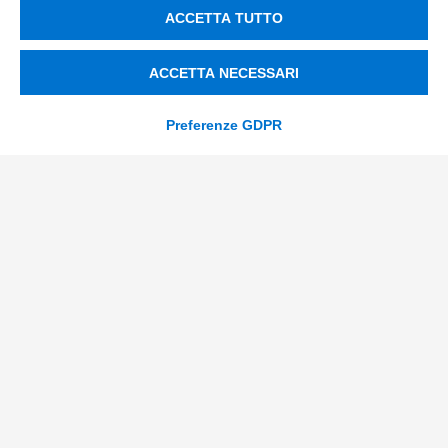
Smart Factory
ACCETTA TUTTO
Supply Chain
Soluzioni Custom
ACCETTA NECESSARI
Soluzioni AI
Preferenze GDPR
Compliance
Contacts
info@tinextainnovationhub.com
+39 0522 733711
Sede Legale: Corso Mazzini, 11 42015 Correggio (RE)
Privacy Policy
Società Trasparente