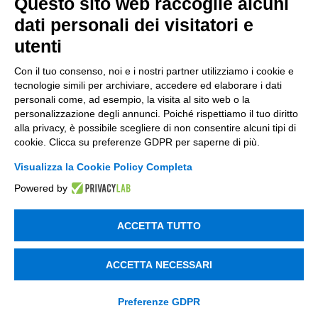
Questo sito web raccoglie alcuni
dati personali dei visitatori e
utenti
Incentivi e Bandi
Con il tuo consenso, noi e i nostri partner utilizziamo i cookie e
tecnologie simili per archiviare, accedere ed elaborare i dati
Incentivi per le imprese
personali come, ad esempio, la visita al sito web o la
personalizzazione degli annunci. Poiché rispettiamo il tuo diritto
Bandi
alla privacy, è possibile scegliere di non consentire alcuni tipi di
cookie. Clicca su preferenze GDPR per saperne di più.
Fondi Europei
Visualizza la Cookie Policy Completa
Consulenza
Powered by
ESG
ACCETTA TUTTO
Finanza
Nuovi Mercati
ACCETTA NECESSARI
Innovazione di prodotto e processo
Preferenze GDPR
Digital Marketing