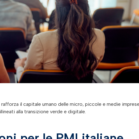
) rafforza il capitale umano delle micro, piccole e medie impres
ineati alla transizione verde e digitale.
ni per le PMI italiane