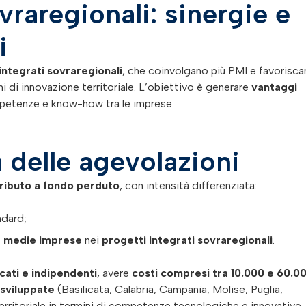
vraregionali: sinergie e
i
integrati sovraregionali
, che coinvolgano più PMI e favorisc
mi di innovazione territoriale. L’obiettivo è generare
vantaggi
mpetenze e know-how tra le imprese.
à delle agevolazioni
ributo a fondo perduto
, con intensità differenziata:
ndard;
r medie imprese
nei
progetti integrati sovraregionali
.
icati e indipendenti
, avere
costi compresi tra 10.000 e 60.0
sviluppate
(Basilicata, Calabria, Campania, Molise, Puglia,
 territoriale in termini di competenze tecnologiche e innovative.