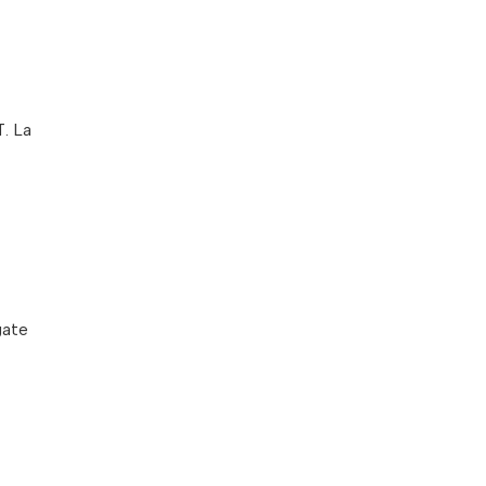
. La
gate