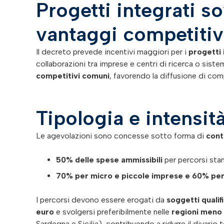
Progetti integrati so
vantaggi competitiv
Il decreto prevede incentivi maggiori per i
progetti 
collaborazioni tra imprese e centri di ricerca o siste
competitivi comuni
, favorendo la diffusione di co
Tipologia e intensit
Le agevolazioni sono concesse sotto forma di
cont
50% delle spese ammissibili
per percorsi sta
70% per micro e piccole imprese e 60% pe
I percorsi devono essere erogati da
soggetti qualif
euro
e svolgersi preferibilmente nelle
regioni meno 
Sardegna e Sicilia), contribuendo a ridurre il divario