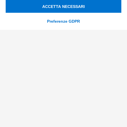
ESG
ACCETTA NECESSARI
Finanza
Nuovi Mercati
Preferenze GDPR
Innovazione di prodotto e processo
Digital Marketing
Data & BI
Trasformazione Digitale
Compliance Normativa Integrata
Soluzioni Digitali
Smart Factory
Supply Chain
Soluzioni Custom