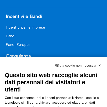
Incentivi e Bandi
Incentivi per le imprese
Bandi
Fondi Europei
Consulenza
Rifiuta cookie non necessari ✕
ESG
Questo sito web raccoglie alcuni
Finanza
dati personali dei visitatori e
Nuovi Mercati
utenti
Innovazione di prodotto e processo
Con il tuo consenso, noi e i nostri partner utilizziamo i cookie e
Digital Marketing
tecnologie simili per archiviare, accedere ed elaborare i dati