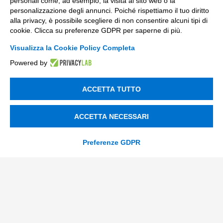
personali come, ad esempio, la visita al sito web o la
Data & BI
personalizzazione degli annunci. Poiché rispettiamo il tuo diritto
alla privacy, è possibile scegliere di non consentire alcuni tipi di
Trasformazione Digitale
cookie. Clicca su preferenze GDPR per saperne di più.
Compliance Normativa Integrata
Visualizza la Cookie Policy Completa
Powered by
Soluzioni Digitali
Smart Factory
ACCETTA TUTTO
Supply Chain
ACCETTA NECESSARI
Soluzioni Custom
Soluzioni AI
Preferenze GDPR
Compliance
Contacts
info@tinextainnovationhub.com