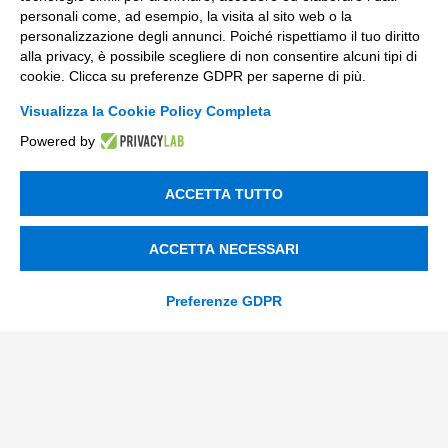
personali come, ad esempio, la visita al sito web o la
personalizzazione degli annunci. Poiché rispettiamo il tuo diritto
Incentivi per le imprese
alla privacy, è possibile scegliere di non consentire alcuni tipi di
cookie. Clicca su preferenze GDPR per saperne di più.
Bandi
Visualizza la Cookie Policy Completa
Fondi Europei
Powered by
Consulenza
ACCETTA TUTTO
ESG
Finanza
ACCETTA NECESSARI
Nuovi Mercati
Preferenze GDPR
Innovazione di prodotto e processo
Digital Marketing
Data & BI
Trasformazione Digitale