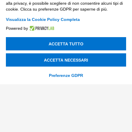
Nuovi Mercati
alla privacy, è possibile scegliere di non consentire alcuni tipi di
cookie. Clicca su preferenze GDPR per saperne di più.
Innovazione di prodotto e processo
Visualizza la Cookie Policy Completa
Digital Marketing
Powered by
Data & BI
ACCETTA TUTTO
Trasformazione Digitale
Compliance Normativa Integrata
ACCETTA NECESSARI
Soluzioni Digitali
Preferenze GDPR
Smart Factory
Supply Chain
Soluzioni Custom
Soluzioni AI
Compliance