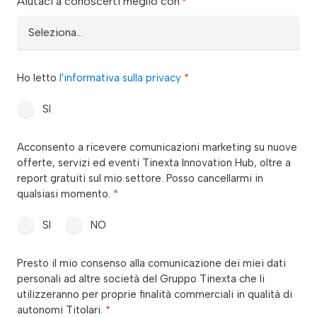
Aiutaci a conoscerti meglio con
*
privacy
Ho letto
l'informativa sulla privacy
*
*
SI
consenso_marketing_warrant
Acconsento a ricevere comunicazioni marketing su nuove
*
offerte, servizi ed eventi Tinexta Innovation Hub, oltre a
report gratuiti sul mio settore. Posso cancellarmi in
qualsiasi momento.
*
SI
NO
consenso_marketing_terzi
Presto il mio consenso alla comunicazione dei miei dati
*
personali ad altre società del Gruppo Tinexta che li
utilizzeranno per proprie finalità commerciali in qualità di
autonomi Titolari.
*