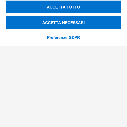
Nuovi Mercati
ACCETTA TUTTO
Innovazione di prodotto e processo
Digital Marketing
ACCETTA NECESSARI
Data & BI
Preferenze GDPR
Trasformazione Digitale
Compliance Normativa Integrata
Soluzioni Digitali
Smart Factory
Supply Chain
Soluzioni Custom
Soluzioni AI
Compliance