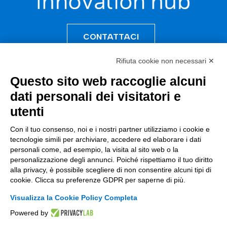
CONTATTACI
Rifiuta cookie non necessari ✕
Questo sito web raccoglie alcuni
Incentivi e Bandi
dati personali dei visitatori e
Incentivi per le imprese
utenti
Bandi
Con il tuo consenso, noi e i nostri partner utilizziamo i cookie e
tecnologie simili per archiviare, accedere ed elaborare i dati
Fondi Europei
personali come, ad esempio, la visita al sito web o la
personalizzazione degli annunci. Poiché rispettiamo il tuo diritto
Consulenza
alla privacy, è possibile scegliere di non consentire alcuni tipi di
cookie. Clicca su preferenze GDPR per saperne di più.
ESG
Visualizza la Cookie Policy Completa
Finanza
Powered by