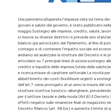
Una panoramicaSuperata l’impasse nata sul tema dei licenziamenti, il decreto Sostegni bis, ribattezzato Imprese, lavoro, giovani e salute dal governo, è stato pubblicato nella Gazzetta Ufficiale n.123 del 25.05.2021 ed entrato in vigore dal 26 maggio.Sostegno alle imprese, credito, salute, lavoro, scuola: il nuovo Decreto Sostegni bis varato dal governo Draghi si muove su diverse direttrici e prevede uno stanziamento di circa 40 miliardi di euro, a valere sullo scostamento di bilancio già autorizzato dal Parlamento, al fine di potenziare ed estendere gli strumenti di contrasto alla diffusione del contagio e di contenere l’impatto sociale ed economico delle misure di prevenzione che sono state adottate.Ma andiamo ad analizzare la struttura del Decreto e le principali misure di interesse per le aziende.Gli interventi previsti si articolano su 7 principali linee di azione:sostegno alle imprese, all’economia e abbattimento dei costi fissi;accesso al credito e liquidità delle imprese;tutela della salute;lavoro e politiche sociali;sostegno agli enti territoriali;giovani, scuola e ricerca;misure di carattere settoriale.Le novità per il sostegno alle imprese1# Sostegni alle imprese, all’economia e abbattimento dei costi fissiMisure urgenti a sostegno del settore turistico e bonus alberghi (Art.7)Al comma 5 dell’art.7 viene prorogato di un anno la misura del credito d’imposta per la riqualificazione ed il miglioramento delle strutture ricettive turistico-alberghiere, prevedendo uno stanziamento pari a 100 milioni per l’anno 2022.Misure urgenti per il settore tessile e della moda (Art.8) Il Decreto Sostegni-bis estende al 2021 il credito d’imposta per contenere gli effetti negativi sulle rimanenze finali di magazzino nel settore tessile, della moda e degli accessori, introdotto dal Decreto Rilancio (art. 48 bis) e aumenta il limite di spesa della misura di 50 milioni per il 2021 (che passa da 45 a 95 milioni) e di 150 milioni per il 2022.Ricordiamo che il credito d’imposta è pari al 30% del valore delle rimanenze finali eccedente la media del triennio antecedente a quello di spettanza del beneficio ed è applicabile, previa comunicazione all’agenzia delle Entrate e fino ad esaurimento delle risorse messe a disposizione dallo Stato, sia in relazione al periodo di imposta 2020 che al 2021.Misure di sostegno al settore sportivo (Art.10)Con l’art.10 del Dl Sostegni viene prorogato a tutto il 2021, per un importo complessivo pari a 90 milioni di euro, il credito di imposta per le sponsorizzazioni di cui all’articolo 81 del decreto-legge 14 agosto 2020, n. 104. La misura prevede la concessione di un contributo, sotto forma di credito d’imposta, pari al 50% degli investimenti in campagne pubblicitarie, incluse le sponsorizzazioni, nei confronti di leghe che organizzano campionati nazionali a squadre nell’ambito delle discipline olimpiche ovvero società sportive professionistiche e società ed associazioni sportive dilettantistiche iscritte al registro CONI operanti in discipline ammesse ai Giochi Olimpici e che svolgono attività sportiva giovanileMisure urgenti di sostegno all’internazionalizzazione (Art.11)Il Decreto Sostegni Bis all’art. 11 stabilisce il rifinanziamento del fondo rotativo 394/81 in gestione a Simest per 1,2 miliardi di euro ed incrementa di 400 milioni la dotazione del fondo di Promozione Integrata dedicato alla componente del contributo a fondo perduto.Si segnala che le operazioni di patrimonializzazione saranno escluse dal cofinanziamento a fondo perduto. Per tutti gli altri strumenti a valere sul fondo 394/81 rimane la componente del fondo perduto, seppur in misura ridotta: – Fino al limite del 25% entro dicembre 2021, in regime di Temporary Framework;- Fino al limite del 10% da gennaio 2022Per maggiori informazioni su Decreto Sostegni bis, approvato il pacchetto di incentivi da 40 miliardi per famiglie e imprese, contattaci.contattaci2# Misure per l’accesso al credito e la liquidità delle impreseModifiche alla disciplina del credito d’imposta per beni strumentali nuovi (Art.20)L’art. 20 del DL “Sostegni-bis” introduce il nuovo comma 1059-bis, in base al quale “per gli investimenti in beni strumentali materiali diversi da quelli indicati nell’allegato A annesso alla legge 11 dicembre 2016, n. 232, effettuati a decorrere dal 16 novembre 2020 e fino al 31 dicembre 2021, il credito d’imposta spettante ai s