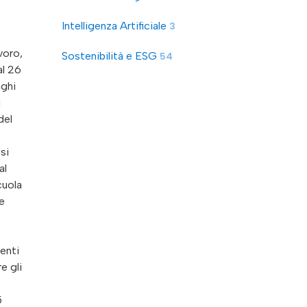
Intelligenza Artificiale
3
ficiario. Al beneficio, che costituisce un Aiuto di Stato in regime di esenzione, è dedicata una dotazione di 787,3 milioni di euro. Sono considerati ammissibili, tutti i costi sostenuti per ricerca fondamentale, ricerca industriale, sviluppo sperimentale e studi di fattibilità necessari per il progetto, come indicati dall’articolo 25 del regolamento (UE) n. 651/2014 della Commission
Sostenibilità e ESG
54