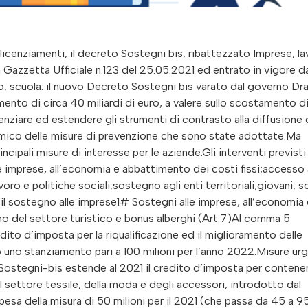
ensi del comma 1054 ai soggetti con un volume di ricavi o compensi non inferiori a 5 milioni di euro è utilizzabile in compensazione in un’unica quota annuale”.Pertanto il credito d’imposta può essere utilizzato in un’unica soluzione anche dai soggetti con ricavi uguali o superiori a 5 milioni di euro, per gli investimenti in beni strumentali materiali “ordinari” effettuati nel periodo 16 novembre 2020-31 dicembre 2021.Estensione del limite annuo dei crediti compensabili o rimborsabili ai soggetti intestatari di conto fiscale per l’anno 2021 (Art.22).Con uno stanziamento di 1,6 miliardi, viene accresciuto a 2 milioni di euro il limite annuo dei crediti d’imposta compensabili o rimborsabili, per l’anno 2021, mediante modello F24, per favorire lo smobilizzo dei crediti tributari e contributivi.3# Incentivi per la tutela della saluteDisposizioni in materia di ricerca e sviluppo di vaccini e farmaci (Art.31)Alle imprese che effettuano attività di R&S per farmaci innovativi, inclusi i vaccini, spetta un credito d’imposta nella misura del 20% dei costi sostenuti dal 1° giugno 2021 al 31 dicembre 2030, fino ad un importo massimo di euro 20 milioni annui per ciascun beneficiario. Al beneficio, che costituisce un Aiuto di Stato in regime di esenzione, è dedicata una dotazione di 787,3 milioni di euro. Sono considerati ammissibili, tutti i costi sostenuti per ricerca fondamentale, ricerca industriale, sviluppo sperimentale e studi di fattibilità necessari per il progetto, come indicati dall’articolo 25 del regolamento (UE) n. 651/2014 della Commissione, ad esclusione dei costi relativi agli immobili e ai terreni. Il credito d’imposta non è cumulabile, in relazione ai medesimi costi ammissibili, con altri incentivi sotto forma di credito d’imposta per le attività di R&S. Il credito d’imposta spetta anche alle imprese residenti (o alle stabili organizzazioni nel territorio dello Stato di soggetti non residenti) che eseguono le attività di R&S in Italia, in qualità di commissionari, nel caso di contratti stipulati con imprese straniere residenti o localizzate in altri Stati membri dell’Unione europea, negli Stati aderenti all’accordo sullo Spazio economico europeo ovvero in Stati compresi nell’elenco di cui al decreto del Ministro delle finanze 4 settembre 1996. Il credito d’imposta è utilizzabile in tre quote annuali di pari importo, a decorrere dall’anno successivo a quello di maturazione. Credito d’imposta per la sanificazione e l’acquisto di dispositivi di protezione (Art.32)L’art. 32 del Sostegni bis prevede un credito d’imposta in misura pari al 30% delle spese sostenute nei mesi di giugno, luglio ed agosto 2021 per la sanificazione degli ambienti e degli strumenti utilizzati e per l’acquisto di dispositivi di protezione individuale e di altri dispositivi atti a garantire la salute dei lavoratori e degli utenti, comprese le spese per la somministrazione di tamponi per Covid-19.Il credito d’imposta in questione spetta fino ad un massimo di 60.000 euro per ciascun beneficiario, nel limite complessivo di 200 milioni di euro per l’anno 2021. L’agevolazione è riconosciuta ai soggetti esercenti attività d’impresa, arti e professioni, agli enti non commerciali, compresi gli enti del Terzo settore e gli enti religiosi civilmente riconosciuti. Ammesse anche le strutture ricettive extra-alberghiere a carattere non imprenditoriale a condizione che siano in possesso del codice identificativo di cui all’art. 13-quater, comma 4, del D.L. 34/2019 (decreto Crescita), come bed and breakfast.4 # Misure per il mondo della cultura2# Misure per l’accesso al credito e la liquidità delle impreseModifiche alla disciplina del credito d’imposta per beni strumentali nuovi (Art.20)L’art. 20 del DL “Sostegni-bis” introduce il nuovo comma 1059-bis, in base al quale “per gli investimenti in beni strumentali materiali diversi da quelli indicati nell’allegato A annesso alla legge 11 dicembre 2016, n. 232, effettuati a decorrere dal 16 novembre 2020 e fino al 31 dicembre 2021, il credito d’imposta spettante ai sensi del comma 1054 ai soggetti con un volume di ricavi o compensi non inferiori a 5 milioni di euro è utilizzabile in compensazione in un’unica quota annuale”.Pertanto il credito d’imposta può essere utilizzato in un’unica soluzione anche dai soggetti con ricavi uguali o superiori a 5 milioni di euro, per gli investimenti in beni strumentali materiali “ordinari” effettuati nel periodo 16 novembre 2020-31 dicembre 2021.Estensione del limite annuo dei crediti compensabili o rimborsabili ai soggetti intestatari di conto fiscale per l’anno 2021 (Art.22).Con uno stanziamento di 1,6 miliardi, viene accresciuto a 2 milioni di euro il limite annuo dei crediti d’imposta compensabili o rimborsabili, per l’anno 2021, mediante modello F24, per favorire lo smobilizzo dei crediti tributari e contributivi.3# Incentivi per la tutela della saluteDisposizioni in materia di ricerca e sviluppo di vaccini e farmaci (Art.31)Alle imprese che effettuano attività di R&S per farmaci innovativi, inclusi i vaccini, spetta un credito d’imposta nella misura del 20% dei costi sostenuti dal 1° giugno 2021 al 31 dicembre 2030, fino ad un importo massimo di euro 20 milioni annui per ciascun bene