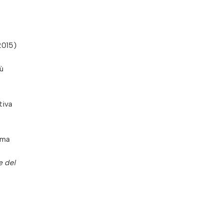
2015)
ù
tiva
rma
e del