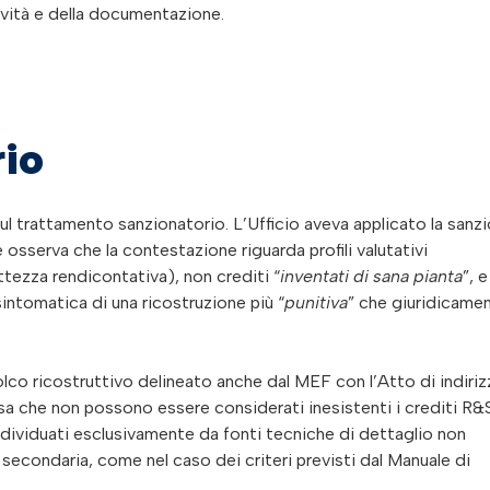
ttività e della documentazione.
rio
l trattamento sanzionatorio. L’Ufficio aveva applicato la sanz
 osserva che la contestazione riguarda profili valutativi
rettezza rendicontativa), non crediti “
inventati di sana pianta
”, 
intomatica di una ricostruzione più “
punitiva
” che giuridicame
co ricostruttivo delineato anche dal MEF con l’Atto di indiri
cisa che non possono essere considerati inesistenti i crediti R&
 individuati esclusivamente da fonti tecniche di dettaglio non
secondaria, come nel caso dei criteri previsti dal Manuale di