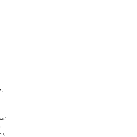
s,
va”.
a
zo,