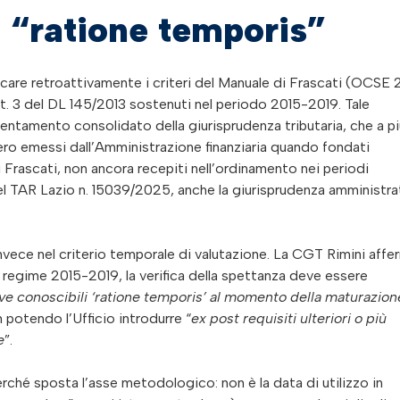
ca “ratione temporis”
plicare retroattivamente i criteri del Manuale di Frascati (OCSE 
 art. 3 del DL 145/2013 sostenuti nel periodo 2015-2019. Tale
ientamento consolidato della giurisprudenza tributaria, che a pi
upero emessi dall’Amministrazione finanziaria quando fondati
di Frascati, non ancora recepiti nell’ordinamento nei periodi
del TAR Lazio n. 15039/2025, anche la giurisprudenza amministra
invece nel criterio temporale di valutazione. La CGT Rimini affe
 regime 2015-2019, la verifica della spettanza deve essere
tive conoscibili ‘ratione temporis’ al momento della maturazion
n potendo l’Ufficio introdurre “
ex post requisiti ulteriori o più
e
”.
ché sposta l’asse metodologico: non è la data di utilizzo in