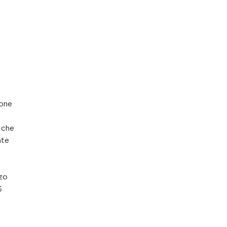
ione
e che
nte
zzo
S