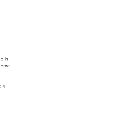
to in
 come
019