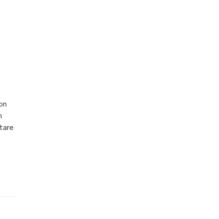
non
n
tare