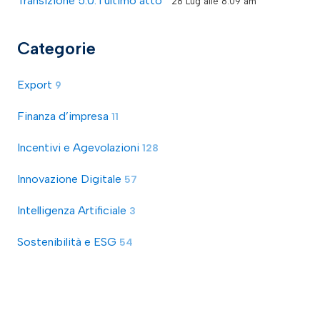
Transizione 5.0: l’ultimo atto
28 Lug alle 8:09 am
Categorie
Export
9
Finanza d’impresa
11
Incentivi e Agevolazioni
128
Innovazione Digitale
57
Intelligenza Artificiale
3
Sostenibilità e ESG
54