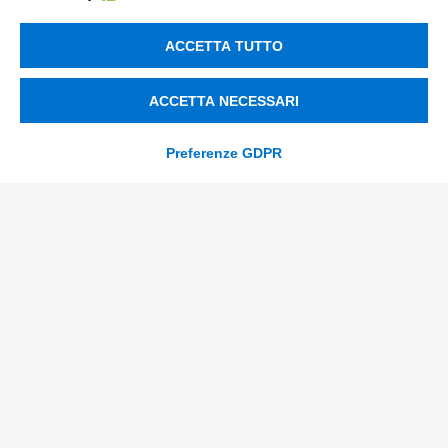
Nuovi Mercati
ACCETTA TUTTO
Innovazione di prodotto e processo
Digital Marketing
ACCETTA NECESSARI
Data & BI
Preferenze GDPR
Trasformazione Digitale
Compliance Normativa Integrata
Soluzioni Digitali
Smart Factory
Supply Chain
Soluzioni Custom
Soluzioni AI
Compliance