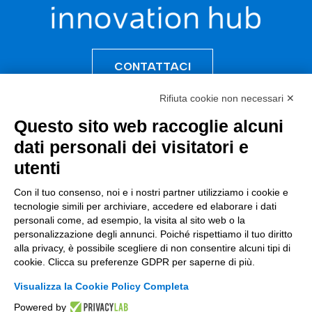
CONTATTACI
Rifiuta cookie non necessari ✕
Questo sito web raccoglie alcuni
Incentivi e Bandi
dati personali dei visitatori e
utenti
Incentivi per le imprese
Bandi
Con il tuo consenso, noi e i nostri partner utilizziamo i cookie e
tecnologie simili per archiviare, accedere ed elaborare i dati
Fondi Europei
personali come, ad esempio, la visita al sito web o la
personalizzazione degli annunci. Poiché rispettiamo il tuo diritto
Consulenza
alla privacy, è possibile scegliere di non consentire alcuni tipi di
cookie. Clicca su preferenze GDPR per saperne di più.
ESG
Visualizza la Cookie Policy Completa
Finanza
Powered by