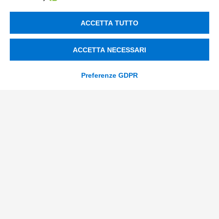
privacy
ACCETTA TUTTO
Ho letto
l'informativa sulla privacy
*
*
SI
ACCETTA NECESSARI
consenso_marketing_warrant
Acconsento a ricevere comunicazioni marketing su nuove
Preferenze GDPR
*
offerte, servizi ed eventi Tinexta Innovation Hub, oltre a
report gratuiti sul mio settore. Posso cancellarmi in
qualsiasi momento.
*
SI
NO
consenso_marketing_terzi
Presto il mio consenso alla comunicazione dei miei dati
*
personali ad altre società del Gruppo Tinexta che li
utilizzeranno per proprie finalità commerciali in qualità di
autonomi Titolari.
*
SI
NO