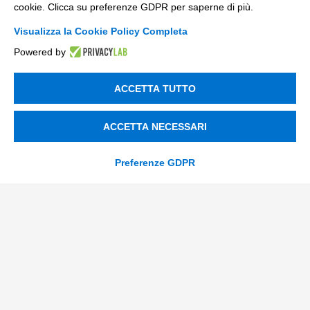
cookie. Clicca su preferenze GDPR per saperne di più.
Visualizza la Cookie Policy Completa
Powered by
ACCETTA TUTTO
privacy
Ho letto
l'informativa sulla privacy
*
*
ACCETTA NECESSARI
SI
Preferenze GDPR
consenso_marketing_warrant
Acconsento a ricevere comunicazioni marketing su nuove
*
offerte, servizi ed eventi Tinexta Innovation Hub, oltre a
report gratuiti sul mio settore. Posso cancellarmi in
qualsiasi momento.
*
SI
NO
consenso_marketing_terzi
Presto il mio consenso alla comunicazione dei miei dati
*
personali ad altre società del Gruppo Tinexta che li