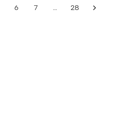
6
7
…
28