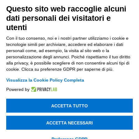
Questo sito web raccoglie alcuni
dati personali dei visitatori e
Aiutaci a conoscerti meglio con
*
utenti
Con il tuo consenso, noi e i nostri partner utilizziamo i cookie e
tecnologie simili per archiviare, accedere ed elaborare i dati
Messaggio
personali come, ad esempio, la visita al sito web o la
personalizzazione degli annunci. Poiché rispettiamo il tuo diritto
alla privacy, è possibile scegliere di non consentire alcuni tipi di
cookie. Clicca su preferenze GDPR per saperne di più.
Visualizza la Cookie Policy Completa
Powered by
privacy
Ho letto
l'informativa sulla privacy
*
*
ACCETTA TUTTO
SI
consenso_marketing_warrant
ACCETTA NECESSARI
Acconsento a ricevere comunicazioni marketing su nuove
*
offerte, servizi ed eventi Tinexta Innovation Hub, oltre a