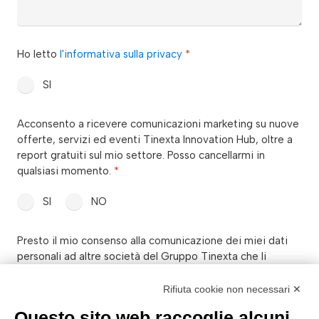
privacy
Ho letto
l'informativa sulla privacy
*
*
SI
consenso_marketing_warrant
Acconsento a ricevere comunicazioni marketing su nuove
*
offerte, servizi ed eventi Tinexta Innovation Hub, oltre a
report gratuiti sul mio settore. Posso cancellarmi in
qualsiasi momento.
*
SI
NO
consenso_marketing_terzi
Presto il mio consenso alla comunicazione dei miei dati
*
personali ad altre società del Gruppo Tinexta che li
utilizzeranno per proprie finalità commerciali in qualità di
autonomi Titolari.
*
Rifiuta cookie non necessari ✕
Questo sito web raccoglie alcuni
SI
NO