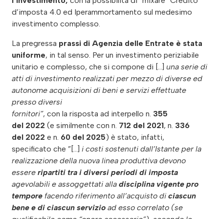
l’investimento,
con la possibilità di “mixare” Credito
d’imposta 4.0 ed Iperammortamento sul medesimo
investimento complesso.
La pregressa
prassi di Agenzia delle Entrate è stata
uniforme
, in tal senso. Per un investimento periziabile
unitario e complesso, che si compone di […]
una serie di
atti di investimento realizzati per mezzo di diverse ed
autonome acquisizioni di beni e servizi effettuate
presso diversi
fornitori”
, con la risposta ad interpello n.
355
del 2022
(e similmente con n.
712 del 2021
, n.
336
del 2022
e n.
60 del 2025
) è stato, infatti,
specificato che ”[…]
i costi sostenuti dall’Istante per la
realizzazione della nuova linea produttiva devono
essere
ripartiti tra i diversi periodi di imposta
agevolabili e assoggettati alla
disciplina vigente pro
tempore
facendo riferimento all’acquisto di
ciascun
bene e di ciascun servizio
ad esso correlato (se