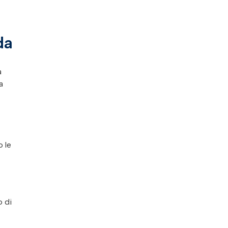
da
a
a
o le
o di