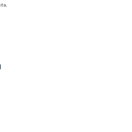
ita,
a