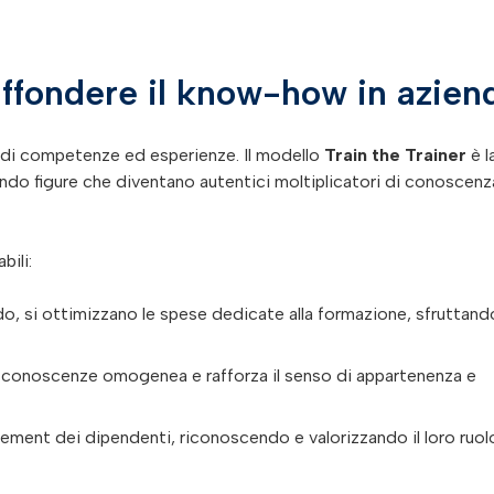
iffondere il know-how in azien
 di competenze ed esperienze. Il modello
Train the Trainer
è l
ando figure che diventano autentici moltiplicatori di conoscenz
ili:
odo, si ottimizzano le spese dedicate alla formazione, sfruttand
i conoscenze omogenea e rafforza il senso di appartenenza e
gement dei dipendenti, riconoscendo e valorizzando il loro ruol