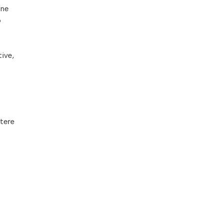
one
o
tive,
tere