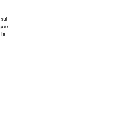
sul
 per
 la