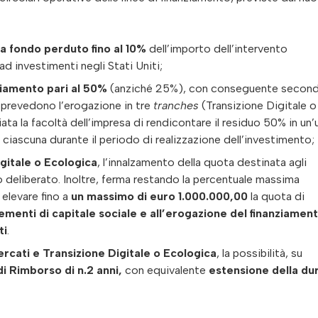
a fondo perduto fino al 10%
dell’importo dell’intervento
d investimenti negli Stati Uniti;
nziamento pari al 50%
(anziché 25%), con conseguente secon
e prevedono l’erogazione in tre
tranches
(Transizione Digitale o
ta la facoltà dell’impresa di rendicontare il residuo 50% in un’
 ciascuna durante il periodo di realizzazione dell’investimento;
gitale o Ecologica
, l’innalzamento della quota destinata agli
o deliberato. Inoltre, ferma restando la percentuale massima
 elevare fino a
un massimo di euro 1.000.000,00
la quota di
rementi di capitale sociale e all’erogazione del finanziamen
ti
.
rcati e Transizione Digitale o Ecologica
, la possibilità, su
i Rimborso di n.2 anni,
con equivalente
estensione della du