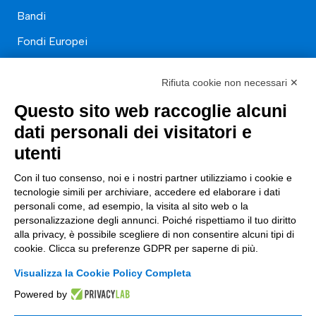
Bandi
Fondi Europei
Consulenza
Rifiuta cookie non necessari ✕
ESG
Questo sito web raccoglie alcuni
dati personali dei visitatori e
Finanza
utenti
Nuovi Mercati
Con il tuo consenso, noi e i nostri partner utilizziamo i cookie e
Innovazione di prodotto e processo
tecnologie simili per archiviare, accedere ed elaborare i dati
personali come, ad esempio, la visita al sito web o la
Digital Marketing
personalizzazione degli annunci. Poiché rispettiamo il tuo diritto
Data & BI
alla privacy, è possibile scegliere di non consentire alcuni tipi di
cookie. Clicca su preferenze GDPR per saperne di più.
Trasformazione Digitale
Visualizza la Cookie Policy Completa
Compliance Normativa Integrata
Powered by