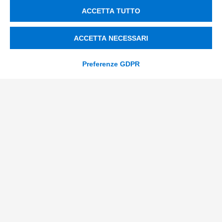
Soluzioni Digitali
ACCETTA TUTTO
Smart Factory
ACCETTA NECESSARI
Supply Chain
Soluzioni Custom
Preferenze GDPR
Soluzioni AI
Compliance
Contacts
info@tinextainnovationhub.com
+39 0522 733711
Sede Legale: Corso Mazzini, 11 42015 Correggio (RE)
Privacy Policy