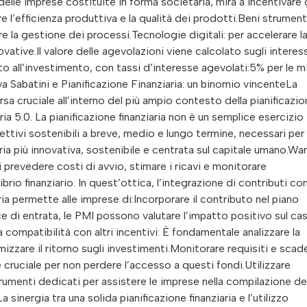
delle imprese costituite in forma societaria, mira a incentivare g
e l’efficienza produttiva e la qualità dei prodotti.Beni strumenta
e la gestione dei processi.Tecnologie digitali: per accelerare l
ovative.Il valore delle agevolazioni viene calcolato sugli interes
rto all’investimento, con tassi d’interesse agevolati:5% per le m
 Sabatini e Pianificazione Finanziaria: un binomio vincenteLa
sa cruciale all’interno del più ampio contesto della pianificazi
ria 5.0. La pianificazione finanziaria non è un semplice esercizio
ttivi sostenibili a breve, medio e lungo termine, necessari per
ia più innovativa, sostenibile e centrata sul capitale umano.War
i prevedere costi di avvio, stimare i ricavi e monitorare
brio finanziario. In quest’ottica, l’integrazione di contributi co
aria permette alle imprese di:Incorporare il contributo nel piano
e di entrata, le PMI possono valutare l’impatto positivo sul ca
 la compatibilità con altri incentivi: È fondamentale analizzare la
timizzare il ritorno sugli investimenti.Monitorare requisiti e scad
cruciale per non perdere l’accesso a questi fondi.Utilizzare
rumenti dedicati per assistere le imprese nella compilazione del
inergia tra una solida pianificazione finanziaria e l’utilizzo