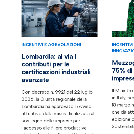
INCENTIVI E AGEVOLAZIONI
INCENTIV
INNOVAZI
Lombardia: al via i
Mezzogi
contributi per le
75% di 
certificazioni industriali
imprese
avanzate
Il Ministr
Con decreto n. 9921 del 22 luglio
in Italy, s
2026, la Giunta regionale della
18 marzo h
Lombardia ha approvato l’Avviso
che dà at
attuativo della misura finalizzata al
edizione d
sostegno delle imprese per
Sostenibili
l’accesso alle filiere produttive