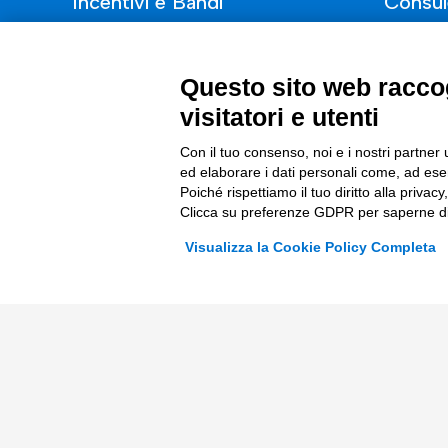
Incentivi e Bandi
Consul
Incentivi per le imprese
ESG
Questo sito web raccog
Bandi
Finanza
visitatori e utenti
Fondi Europei
Nuovi Me
Con il tuo consenso, noi e i nostri partner 
Innovazi
ed elaborare i dati personali come, ad esem
Digital 
Poiché rispettiamo il tuo diritto alla privacy
Clicca su preferenze GDPR per saperne di
Data & B
Visualizza la Cookie Policy Completa
Trasform
Complian
© 2026 Tinexta Innovation Hub S.p.A
Società soggetta alla Direzione e Coordinamento di 