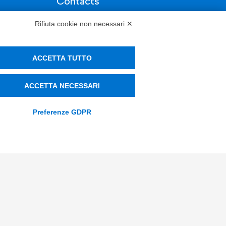
Contacts
Rifiuta cookie non necessari ✕
info@tinextainnovationhub.com
+39 0522 733711
ACCETTA TUTTO
Sede Legale: Corso Mazzini, 11 42015
Correggio (RE)
ACCETTA NECESSARI
Preferenze GDPR
Privacy Policy
Società Trasparente