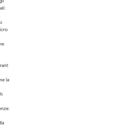
li
li:
a
si
icro
one
rant
me la
sh
enze:
la