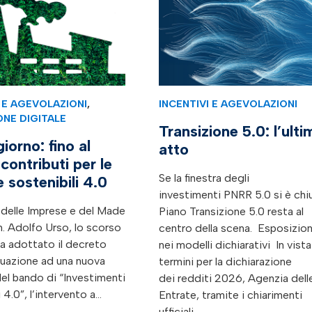
I E AGEVOLAZIONI
,
INCENTIVI E AGEVOLAZIONI
ONE DIGITALE
Transizione 5.0: l’ulti
orno: fino al
atto
contributi per le
Se la finestra degli
 sostenibili 4.0
investimenti PNRR 5.0 si è chius
o delle Imprese e del Made
Piano Transizione 5.0 resta al
en. Adolfo Urso, lo scorso
centro della scena. Esposizio
a adottato il decreto
nei modelli dichiarativi In vista
tuazione ad una nuova
termini per la dichiarazione
el bando di “Investimenti
dei redditi 2026, Agenzia dell
 4.0”, l’intervento a…
Entrate, tramite i chiarimenti
ufficiali…