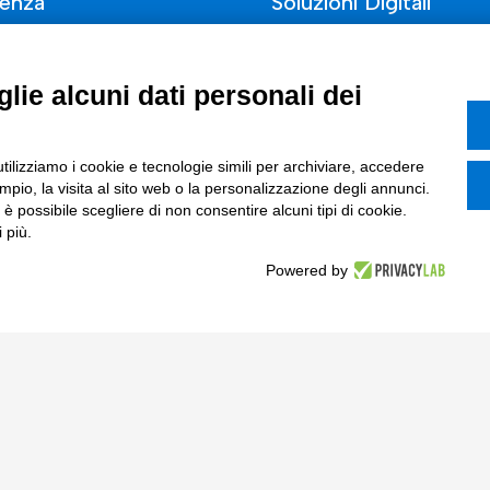
enza
Soluzioni Digitali
Smart Factory
lie alcuni dati personali dei
Supply Chain
rcati
Soluzioni Custom
utilizziamo i cookie e tecnologie simili per archiviare, accedere
one di prodotto e processo
Soluzioni AI
pio, la visita al sito web o la personalizzazione degli annunci.
Marketing
Compliance
, è possibile scegliere di non consentire alcuni tipi di cookie.
 più.
I
Powered by
azione Digitale
ce Normativa Integrata
Tinexta S.p.A.