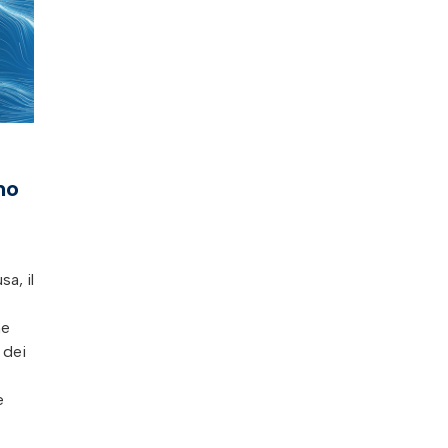
mo
a, il
ne
 dei
e