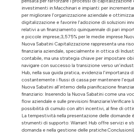
pensata per rafforzare i processi di capitalizzazione 
investimenti in:Macchinari e impianti: per incrementar
per migliorare l’organizzazione aziendale e ottimizzar
digitalizzazione e favorire l’adozione di soluzioni inn
relativi a un finanziamento quinquennale di pari impo
e piccole imprese;3,575% per le medie imprese.Nuova
Nuova Sabatini Capitalizzazione rappresenta una risor
finanziaria aziendale, specialmente in ottica di Indust
contabile, ma una strategia chiave per impostare obie
navigare con successo la transizione verso un’industr
Hub, nella sua guida pratica, evidenzia l’importanza d
costantemente i flussi di cassa per mantenere l’equili
Nuova Sabatini all’interno della pianificazione finanzi
finanziario: Inserendo la Nuova Sabatini come una voc
flow aziendale e sulle previsioni finanziarie.Verificare
possibilità di cumulo con altri incentivi, al fine di ot
La tempestività nella presentazione delle domande è 
strumenti di supporto: Warrant Hub offre servizi e st
domanda e nella gestione delle pratiche.ConclusioniLa s