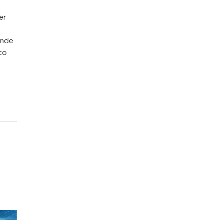
er
ende
to